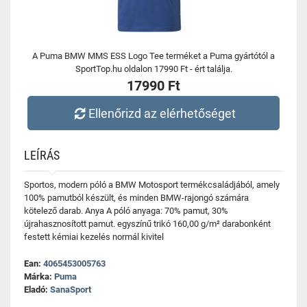
A Puma BMW MMS ESS Logo Tee terméket a Puma gyártótól a
SportTop.hu oldalon 17990 Ft - ért találja.
17990 Ft
Ellenőrizd az elérhetőséget
LEÍRÁS
Sportos, modern póló a BMW Motosport termékcsaládjából, amely
100% pamutból készült, és minden BMW-rajongó számára
kötelező darab. Anya A póló anyaga: 70% pamut, 30%
újrahasznosított pamut. egyszínű trikó 160,00 g/m² darabonként
festett kémiai kezelés normál kivitel
Ean:
4065453005763
Márka:
Puma
Eladó:
SanaSport