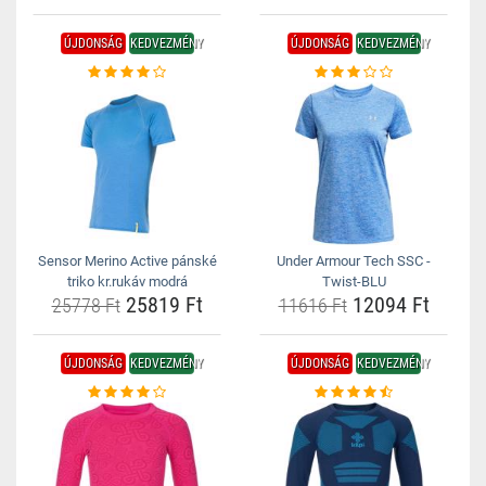
ÚJDONSÁG
KEDVEZMÉNY
ÚJDONSÁG
KEDVEZMÉNY
Sensor Merino Active pánské
Under Armour Tech SSC -
triko kr.rukáv modrá
Twist-BLU
25819 Ft
12094 Ft
25778 Ft
11616 Ft
ÚJDONSÁG
KEDVEZMÉNY
ÚJDONSÁG
KEDVEZMÉNY