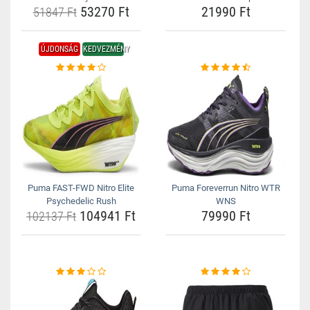
53270 Ft
21990 Ft
51847 Ft
ÚJDONSÁG
KEDVEZMÉNY
Puma FAST-FWD Nitro Elite
Puma Foreverrun Nitro WTR
Psychedelic Rush
WNS
104941 Ft
79990 Ft
102137 Ft