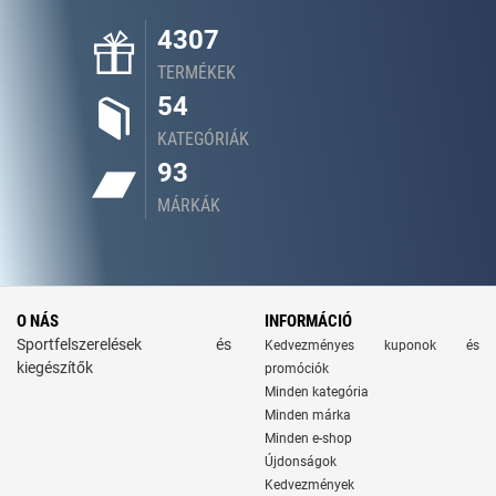
4307
TERMÉKEK
54
KATEGÓRIÁK
93
MÁRKÁK
O NÁS
INFORMÁCIÓ
Sportfelszerelések és
Kedvezményes kuponok és
kiegészítők
promóciók
Minden kategória
Minden márka
Minden e-shop
Újdonságok
Kedvezmények