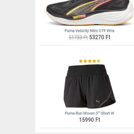
Puma Velocity Nitro 3 FF Wns
53270 Ft
51733 Ft
Puma Run Woven 3"" Short W
15990 Ft