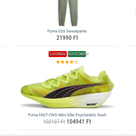
Puma ESS Sweatpants
21990 Ft
ÚJDONSÁG
KEDVEZMÉNY
Puma FAST-FWD Nitro Elite Psychedelic Rush
104941 Ft
102137 Ft