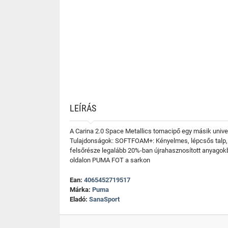
LEÍRÁS
A Carina 2.0 Space Metallics tornacipő egy másik univerz
Tulajdonságok: SOFTFOAM+: Kényelmes, lépcsős talp, am
felsőrésze legalább 20%-ban újrahasznosított anyagokbó
oldalon PUMA FOT a sarkon
Ean:
4065452719517
Márka:
Puma
Eladó:
SanaSport