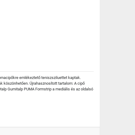
tornacipőkre emlékeztető teniszsziluettet kaptak.
k köszönhetően. Újrahasznosított tartalom: A cipő
éptalp Gumitalp PUMA Formstrip a mediális és az oldalsó