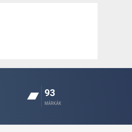
93
MÁRKÁK