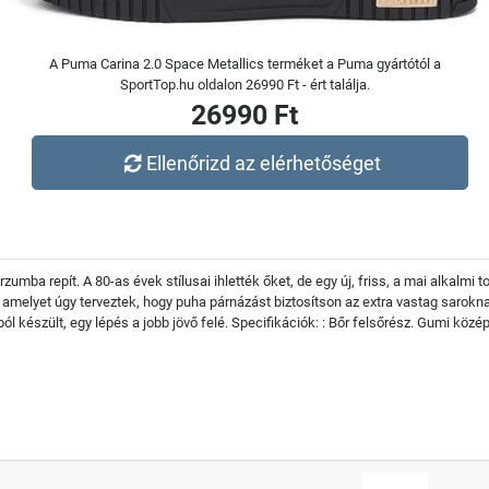
A Puma Carina 2.0 Space Metallics terméket a Puma gyártótól a
SportTop.hu oldalon 26990 Ft - ért találja.
26990 Ft
Ellenőrizd az elérhetőséget
umba repít. A 80-as évek stílusai ihlették őket, de egy új, friss, a mai alkalmi 
elyet úgy terveztek, hogy puha párnázást biztosítson az extra vastag sarokna
l készült, egy lépés a jobb jövő felé. Specifikációk: : Bőr felsőrész. Gumi köz