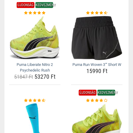
ÚJDONSÁG
KEDVEZMÉNY
Puma Liberate Nitro 2
Puma Run Woven 3"" Short W
15990 Ft
Psychedelic Rush
53270 Ft
51847 Ft
ÚJDONSÁG
KEDVEZMÉNY