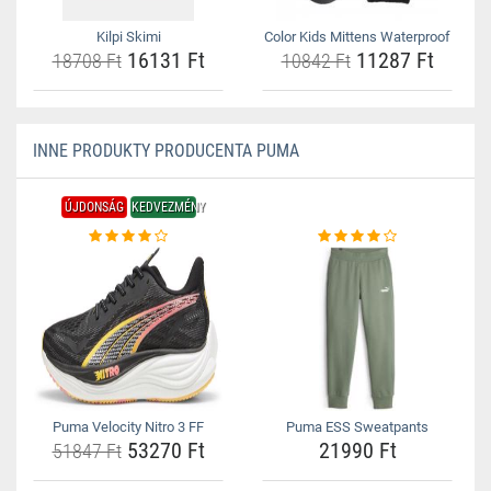
Kilpi Skimi
Color Kids Mittens Waterproof
16131 Ft
11287 Ft
18708 Ft
10842 Ft
INNE PRODUKTY PRODUCENTA PUMA
ÚJDONSÁG
KEDVEZMÉNY
Puma Velocity Nitro 3 FF
Puma ESS Sweatpants
53270 Ft
21990 Ft
51847 Ft