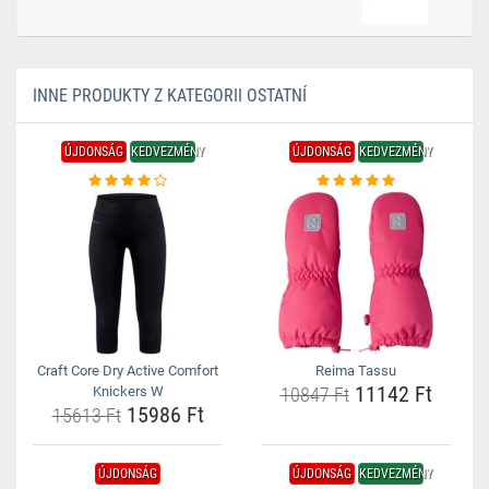
INNE PRODUKTY Z KATEGORII OSTATNÍ
ÚJDONSÁG
KEDVEZMÉNY
ÚJDONSÁG
KEDVEZMÉNY
Craft Core Dry Active Comfort
Reima Tassu
11142 Ft
Knickers W
10847 Ft
15986 Ft
15613 Ft
ÚJDONSÁG
ÚJDONSÁG
KEDVEZMÉNY