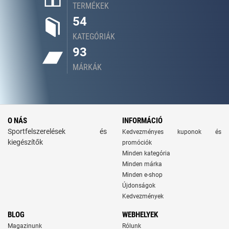
TERMÉKEK
54
KATEGÓRIÁK
93
MÁRKÁK
O NÁS
INFORMÁCIÓ
Sportfelszerelések és
Kedvezményes kuponok és
kiegészítők
promóciók
Minden kategória
Minden márka
Minden e-shop
Újdonságok
Kedvezmények
BLOG
WEBHELYEK
Magazinunk
Rólunk