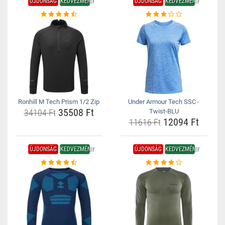
ÚJDONSÁG
KEDVEZMÉNY
ÚJDONSÁG
KEDVEZMÉNY
Ronhill M Tech Prism 1/2 Zip
Under Armour Tech SSC -
35508 Ft
34104 Ft
Twist-BLU
12094 Ft
11616 Ft
ÚJDONSÁG
KEDVEZMÉNY
ÚJDONSÁG
KEDVEZMÉNY