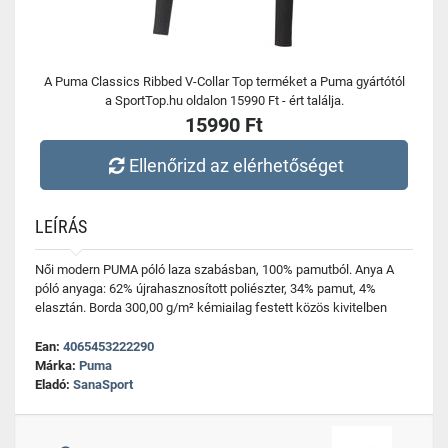
A Puma Classics Ribbed V-Collar Top terméket a Puma gyártótól
a SportTop.hu oldalon 15990 Ft - ért találja.
15990 Ft
Ellenőrizd az elérhetőséget
LEÍRÁS
Női modern PUMA póló laza szabásban, 100% pamutból. Anya A
póló anyaga: 62% újrahasznosított poliészter, 34% pamut, 4%
elasztán. Borda 300,00 g/m² kémiailag festett közös kivitelben
Ean:
4065453222290
Márka:
Puma
Eladó:
SanaSport