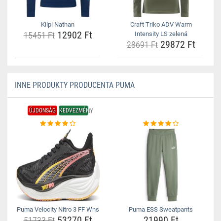
Kilpi Nathan
Craft Triko ADV Warm
12902 Ft
15451 Ft
Intensity LS zelená
29872 Ft
28691 Ft
INNE PRODUKTY PRODUCENTA PUMA
ÚJDONSÁG
KEDVEZMÉNY
Puma Velocity Nitro 3 FF Wns
Puma ESS Sweatpants
53270 Ft
21990 Ft
51733 Ft