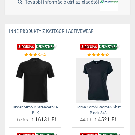
További információkért az eladótól
INNE PRODUKTY Z KATEGORII ACTIVEWEAR
ÚJDONSÁG
KEDVEZMÉNY
ÚJDONSÁG
KEDVEZMÉNY
Under Armour Streaker SS-
Joma Combi Woman Shirt
BLK
Black S/S
16131 Ft
4521 Ft
16265 Ft
4400 Ft