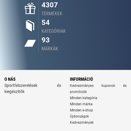
4307
TERMÉKEK
54
KATEGÓRIÁK
93
MÁRKÁK
O NÁS
INFORMÁCIÓ
Sportfelszerelések és
Kedvezményes kuponok és
kiegészítők
promóciók
Minden kategória
Minden márka
Minden e-shop
Újdonságok
Kedvezmények