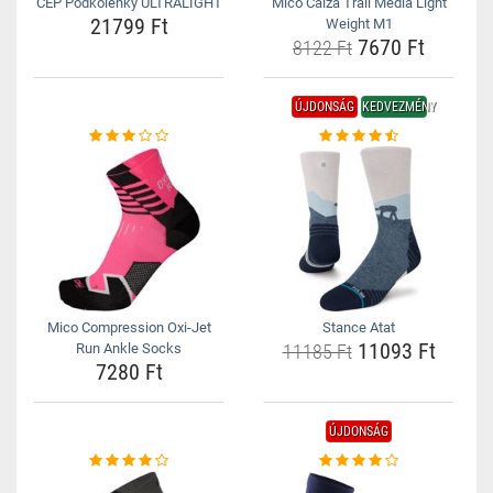
CEP Podkolenky ULTRALIGHT
Mico Calza Trail Media Light
21799 Ft
Weight M1
7670 Ft
8122 Ft
ÚJDONSÁG
KEDVEZMÉNY
Mico Compression Oxi-Jet
Stance Atat
11093 Ft
Run Ankle Socks
11185 Ft
7280 Ft
ÚJDONSÁG