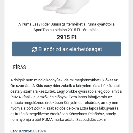
A Puma Easy Rider Junior 2P terméket a Puma gyártótól a
SportTop.hu oldalon 2915 Ft - ért találja.
2915 Ft
Ellenőrizd az elérhetőséget
LEÍRÁS
A dolgok nem mindig könnyűek, de mi megkönnyíthetjük őket az
Ön számára. A Kids easy rider zoknik a kényelem és a hétköznapi
osztály számára készültek. Légy örökké gyorsabb a legjobb, amit a
PUMA kínál. Jellemzők és előnyök Extra lapos lábujjvarrás az
irritáció megelőzése érdekében Kényelmes felsőrész, amely nem
nyomja a bőrt Zoknik szabadidős célokra Extra lapos lábujjvarrás
az irritáció megelőzése érdekében Kényelmes felsőrész, amely
nem nyomja a bőrt PUMA márka adatai Szabadidős zokni
Ean:
8720245031974