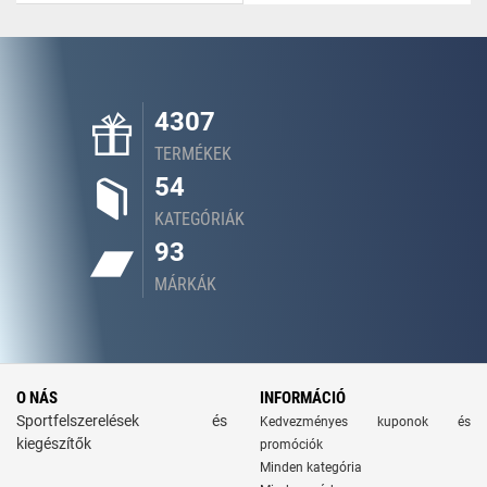
4307
TERMÉKEK
54
KATEGÓRIÁK
93
MÁRKÁK
O NÁS
INFORMÁCIÓ
Sportfelszerelések és
Kedvezményes kuponok és
kiegészítők
promóciók
Minden kategória