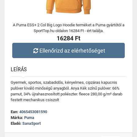
A Puma ESS+ 2 Col Big Logo Hoodie terméket a Puma gyártótól a
SportTop.hu oldalon 16284 Ft - ért találja.
16284 Ft
Ellenőrizd az elérhetőséget
LEÍRÁS
Gyermek, sportos, szabadidős, kényelmes, cipzáras kapucnis
pulóver kiváló minőségű anyagból. Anya Kék színű pulóver: 66%
pamut, 34% újrahasznosított poliészter. fleece 280,00 g/m² darab
festett mechanikus csiszolt
Ean:
4065453081590
Márka:
Puma
Eladó:
SanaSport