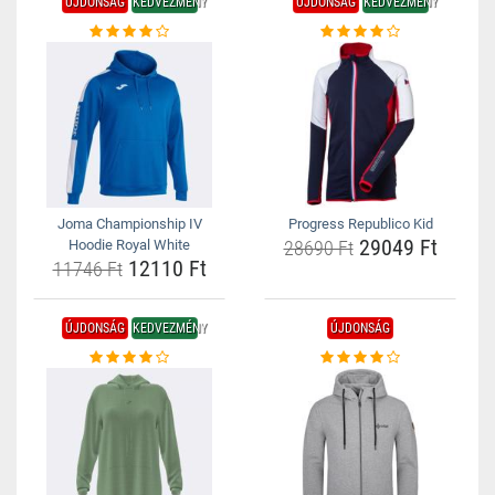
ÚJDONSÁG
KEDVEZMÉNY
ÚJDONSÁG
KEDVEZMÉNY
Joma Championship IV
Progress Republico Kid
29049 Ft
Hoodie Royal White
28690 Ft
12110 Ft
11746 Ft
ÚJDONSÁG
KEDVEZMÉNY
ÚJDONSÁG