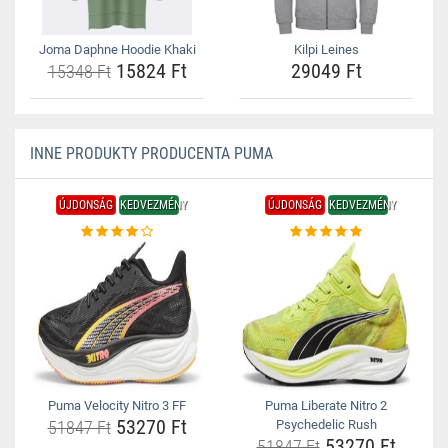
Joma Daphne Hoodie Khaki
Kilpi Leines
15824 Ft
29049 Ft
15348 Ft
INNE PRODUKTY PRODUCENTA PUMA
ÚJDONSÁG
KEDVEZMÉNY
ÚJDONSÁG
KEDVEZMÉNY
Puma Velocity Nitro 3 FF
Puma Liberate Nitro 2
53270 Ft
51847 Ft
Psychedelic Rush
53270 Ft
51847 Ft