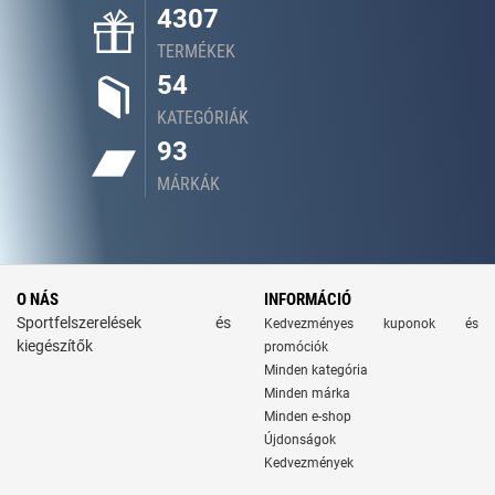
4307
TERMÉKEK
54
KATEGÓRIÁK
93
MÁRKÁK
O NÁS
INFORMÁCIÓ
Sportfelszerelések és
Kedvezményes kuponok és
kiegészítők
promóciók
Minden kategória
Minden márka
Minden e-shop
Újdonságok
Kedvezmények