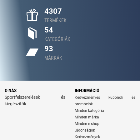
4307
TERMÉKEK
54
KATEGÓRIÁK
93
MÁRKÁK
O NÁS
INFORMÁCIÓ
Sportfelszerelések és
Kedvezményes kuponok és
kiegészítők
promóciók
Minden kategória
Minden márka
Minden e-shop
Újdonságok
Kedvezmények