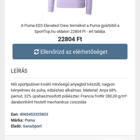
A Puma ESS Elevated Crew terméket a Puma gyártótól a
SportTop.hu oldalon 22804 Ft - ért találja.
22804 Ft
Ellenőrizd az elérhetőséget
LEÍRÁS
Női sportpulóver kiváló minőségű anyagból készült, nagyon
kényelmes és puha, edzéshez alkalmas. Material: Anya 68%
pamut, 32% újrahasznosított poliészter. Francia frottír 280,00 g/m²
darabonként festett mechanikus csiszolás
Ean:
4065453325823
Márka:
Puma
Eladó:
SanaSport