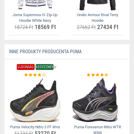
Joma Supernova III Zip-Up
Under Armour Rival Terry
Hoodie White Navy
Hoodie
18569 Ft
27434 Ft
18724 Ft
27662 Ft
INNE PRODUKTY PRODUCENTA PUMA
ÚJDONSÁG
KEDVEZMÉNY
Puma Velocity Nitro 3 FF Wns
Puma Foreverrun Nitro WTR
53270 Ft
51733 Ft
WNS