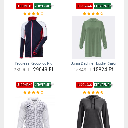
ÚJDONSÁG
KEDVEZMÉNY
ÚJDONSÁG
KEDVEZMÉNY
Progress Republico Kid
Joma Daphne Hoodie Khaki
29049 Ft
15824 Ft
28690 Ft
15348 Ft
ÚJDONSÁG
KEDVEZMÉNY
ÚJDONSÁG
KEDVEZMÉNY