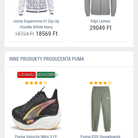
Joma Supernova III Zip-Up
Kilpi Leines
29049 Ft
Hoodie White Navy
18569 Ft
18724 Ft
INNE PRODUKTY PRODUCENTA PUMA
ÚJDONSÁG
KEDVEZMÉNY
Puma Velocity Nitro 3 FF
Puma ESS Sweatpants