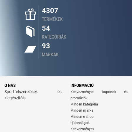
4307
TERMÉKEK
54
KATEGÓRIÁK
93
MÁRKÁK
O NÁS
INFORMÁCIÓ
Sportfelszerelések és
Kedvezményes kuponok és
kiegészítők
promóciók
Minden kategória
Minden márka
Minden e-shop
Újdonságok
Kedvezmények