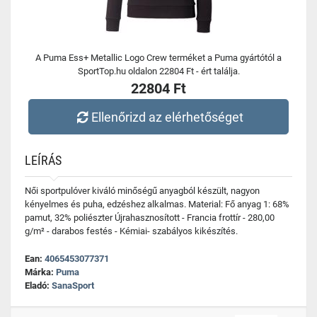
A Puma Ess+ Metallic Logo Crew terméket a Puma gyártótól a
SportTop.hu oldalon 22804 Ft - ért találja.
22804 Ft
Ellenőrizd az elérhetőséget
LEÍRÁS
Női sportpulóver kiváló minőségű anyagból készült, nagyon
kényelmes és puha, edzéshez alkalmas. Material: Fő anyag 1: 68%
pamut, 32% poliészter Újrahasznosított - Francia frottír - 280,00
g/m² - darabos festés - Kémiai- szabályos kikészítés.
Ean:
4065453077371
Márka:
Puma
Eladó:
SanaSport