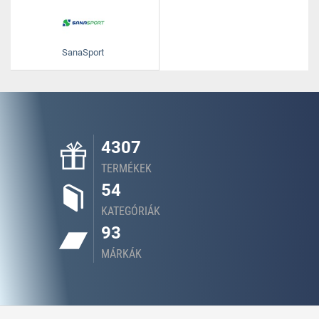
SanaSport
4307
TERMÉKEK
54
KATEGÓRIÁK
93
MÁRKÁK