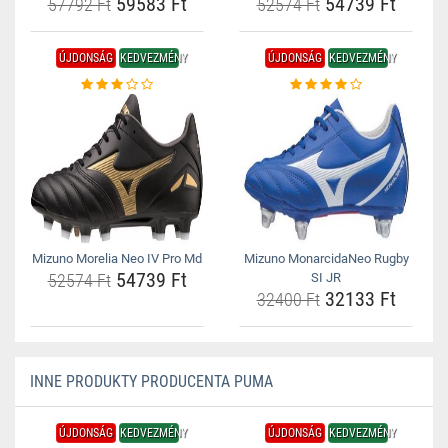
59583 Ft
54739 Ft
57792 Ft
52574 Ft
ÚJDONSÁG
KEDVEZMÉNY
ÚJDONSÁG
KEDVEZMÉNY
Mizuno Morelia Neo IV Pro Md
Mizuno MonarcidaNeo Rugby
54739 Ft
52574 Ft
SI JR
32133 Ft
32400 Ft
INNE PRODUKTY PRODUCENTA PUMA
ÚJDONSÁG
KEDVEZMÉNY
ÚJDONSÁG
KEDVEZMÉNY