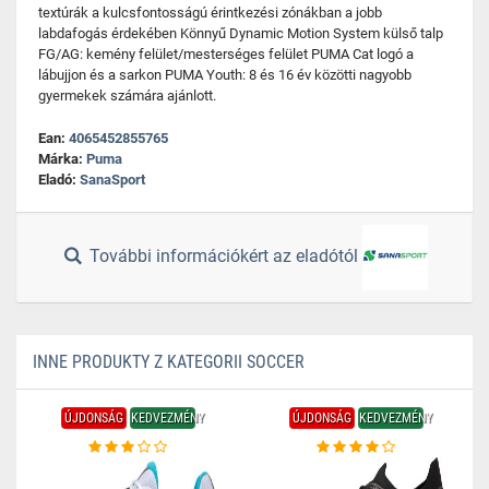
textúrák a kulcsfontosságú érintkezési zónákban a jobb
labdafogás érdekében Könnyű Dynamic Motion System külső talp
FG/AG: kemény felület/mesterséges felület PUMA Cat logó a
lábujjon és a sarkon PUMA Youth: 8 és 16 év közötti nagyobb
gyermekek számára ajánlott.
Ean:
4065452855765
Márka:
Puma
Eladó:
SanaSport
További információkért az eladótól
INNE PRODUKTY Z KATEGORII SOCCER
ÚJDONSÁG
KEDVEZMÉNY
ÚJDONSÁG
KEDVEZMÉNY