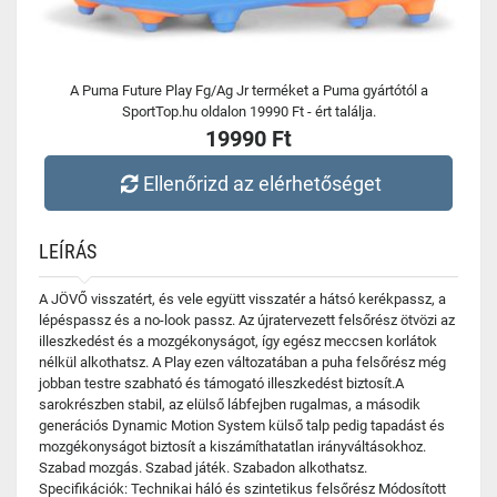
A Puma Future Play Fg/Ag Jr terméket a Puma gyártótól a
SportTop.hu oldalon 19990 Ft - ért találja.
19990 Ft
Ellenőrizd az elérhetőséget
LEÍRÁS
A JÖVŐ visszatért, és vele együtt visszatér a hátsó kerékpassz, a
lépéspassz és a no-look passz. Az újratervezett felsőrész ötvözi az
illeszkedést és a mozgékonyságot, így egész meccsen korlátok
nélkül alkothatsz. A Play ezen változatában a puha felsőrész még
jobban testre szabható és támogató illeszkedést biztosít.A
sarokrészben stabil, az elülső lábfejben rugalmas, a második
generációs Dynamic Motion System külső talp pedig tapadást és
mozgékonyságot biztosít a kiszámíthatatlan irányváltásokhoz.
Szabad mozgás. Szabad játék. Szabadon alkothatsz.
Specifikációk: Technikai háló és szintetikus felsőrész Módosított