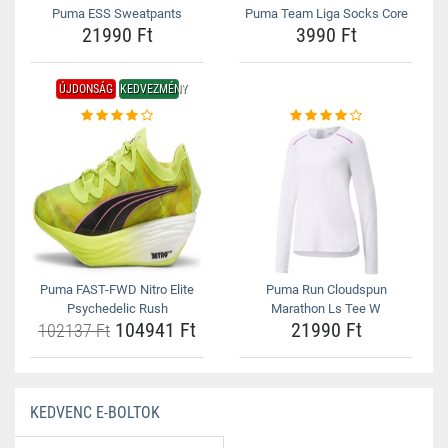
Puma ESS Sweatpants
Puma Team Liga Socks Core
21990 Ft
3990 Ft
ÚJDONSÁG
KEDVEZMÉNY
Puma FAST-FWD Nitro Elite
Puma Run Cloudspun
Psychedelic Rush
Marathon Ls Tee W
104941 Ft
21990 Ft
102137 Ft
KEDVENC E-BOLTOK