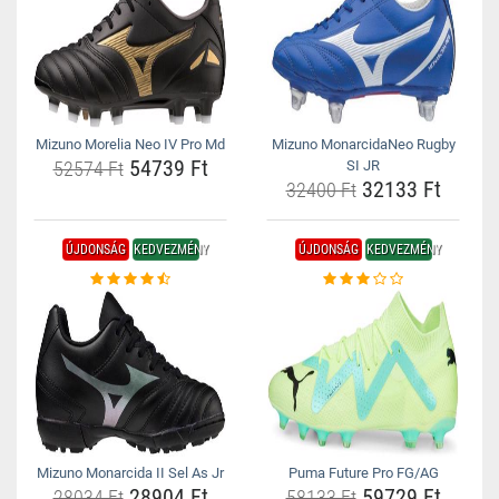
Mizuno Morelia Neo IV Pro Md
Mizuno MonarcidaNeo Rugby
54739 Ft
52574 Ft
SI JR
32133 Ft
32400 Ft
ÚJDONSÁG
KEDVEZMÉNY
ÚJDONSÁG
KEDVEZMÉNY
Mizuno Monarcida II Sel As Jr
Puma Future Pro FG/AG
28904 Ft
59729 Ft
28034 Ft
58133 Ft