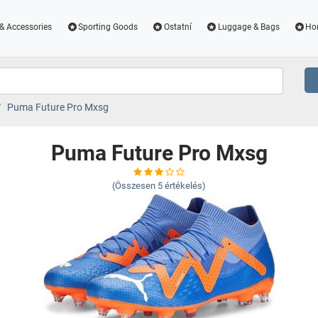
& Accessories
Sporting Goods
Ostatní
Luggage & Bags
Ho
Puma Future Pro Mxsg
Puma Future Pro Mxsg
(Összesen
5
értékelés)