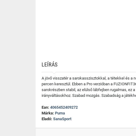
LEÍRÁS
A jövő visszatér a sarokasszisztokkal, a tétekkel és a 
percen keresztül. Ebben a Pro verzióban a FUZIONFIT3
sarokrészben stabil, az elülső lábfejben rugalmas, ez
irányváltásokhoz. Szabad mozgás. Szabadság a játékh
Ean:
4065452409272
Márka:
Puma
Eladó:
SanaSport