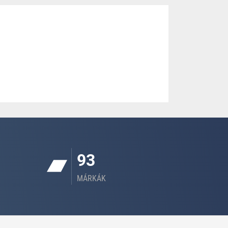
93
MÁRKÁK