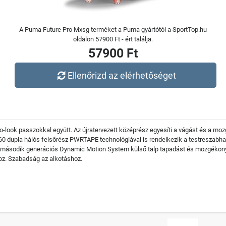
A Puma Future Pro Mxsg terméket a Puma gyártótól a SportTop.hu
oldalon 57900 Ft - ért találja.
57900 Ft
Ellenőrizd az elérhetőséget
no-look passzokkal együtt. Az újratervezett középrész egyesíti a vágást és a moz
60 dupla hálós felsőrész PWRTAPE technológiával is rendelkezik a testreszabh
 a második generációs Dynamic Motion System külső talp tapadást és mozgékonys
oz. Szabadság az alkotáshoz.