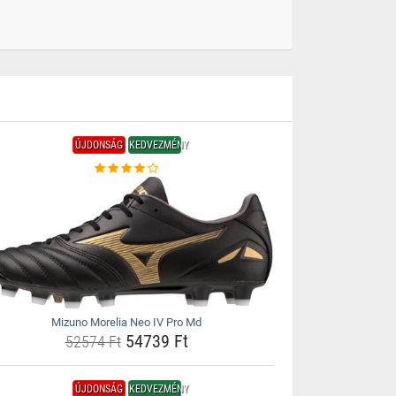
ÚJDONSÁG
KEDVEZMÉNY
Mizuno Morelia Neo IV Pro Md
54739 Ft
52574 Ft
ÚJDONSÁG
KEDVEZMÉNY