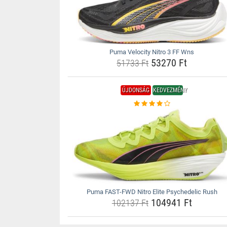
Puma Velocity Nitro 3 FF Wns
53270 Ft
51733 Ft
ÚJDONSÁG
KEDVEZMÉNY
Puma FAST-FWD Nitro Elite Psychedelic Rush
104941 Ft
102137 Ft