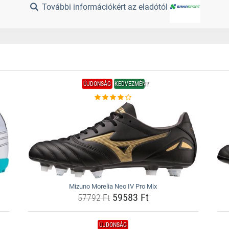
További információkért az eladótól
ÚJDONSÁG
KEDVEZMÉNY
Mizuno Morelia Neo IV Pro Mix
59583 Ft
57792 Ft
ÚJDONSÁG