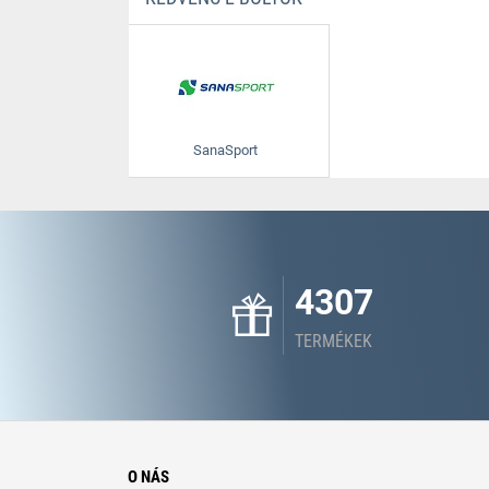
SanaSport
4307
TERMÉKEK
O NÁS