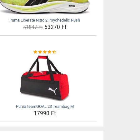
Puma Liberate Nitro 2 Psychedelic Rush
53270 Ft
51847 Ft
Puma teamGOAL 23 Teambag M
17990 Ft