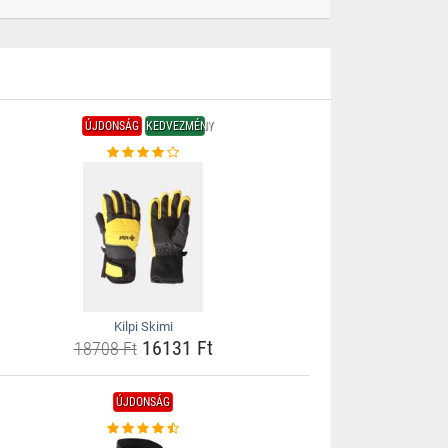
ÚJDONSÁG
KEDVEZMÉNY
Kilpi Skimi
16131 Ft
18708 Ft
ÚJDONSÁG