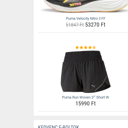
Puma Velocity Nitro 3 FF
53270 Ft
51847 Ft
Puma Run Woven 3"" Short W
15990 Ft
KEDVENC E-BOLTOK