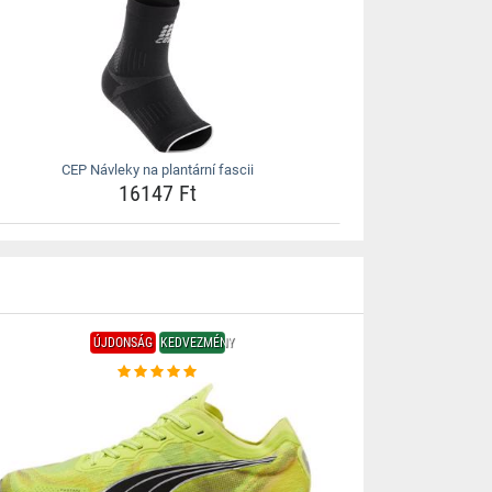
CEP Návleky na plantární fascii
16147 Ft
ÚJDONSÁG
KEDVEZMÉNY