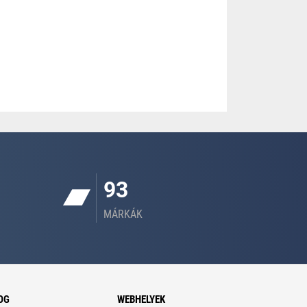
93
MÁRKÁK
OG
WEBHELYEK