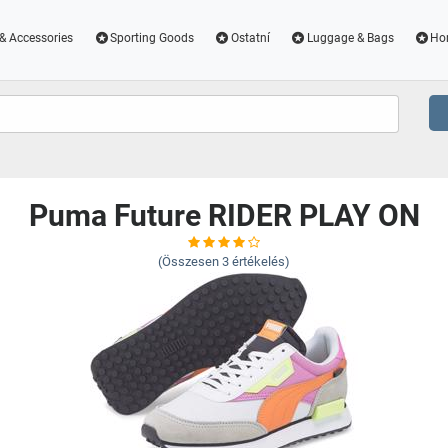
& Accessories
Sporting Goods
Ostatní
Luggage & Bags
Ho
N
Puma Future RIDER PLAY ON
(Összesen
3
értékelés)