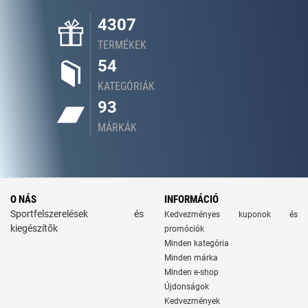
4307
TERMÉKEK
54
KATEGÓRIÁK
93
MÁRKÁK
O NÁS
INFORMÁCIÓ
Sportfelszerelések és
Kedvezményes kuponok és
kiegészítők
promóciók
Minden kategória
Minden márka
Minden e-shop
Újdonságok
Kedvezmények