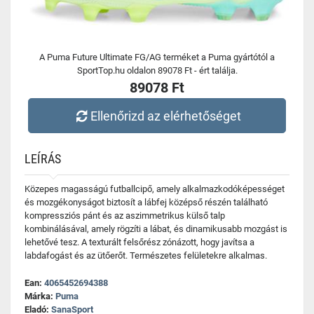
A Puma Future Ultimate FG/AG terméket a Puma gyártótól a
SportTop.hu oldalon 89078 Ft - ért találja.
89078 Ft
Ellenőrizd az elérhetőséget
LEÍRÁS
Közepes magasságú futballcipő, amely alkalmazkodóképességet
és mozgékonyságot biztosít a lábfej középső részén található
kompressziós pánt és az aszimmetrikus külső talp
kombinálásával, amely rögzíti a lábat, és dinamikusabb mozgást is
lehetővé tesz. A texturált felsőrész zónázott, hogy javítsa a
labdafogást és az ütőerőt. Természetes felületekre alkalmas.
Ean:
4065452694388
Márka:
Puma
Eladó:
SanaSport