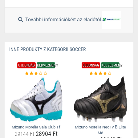
További információkért az eladótól
INNE PRODUKTY Z KATEGORII SOCCER
ÚJDONSÁG
KEDVEZMÉNY
ÚJDONSÁG
KEDVEZMÉNY
Mizuno Morelia Sala Club Tf
Mizuno Morelia Neo IV Β Elite
28904 Ft
29144 Ft
Md