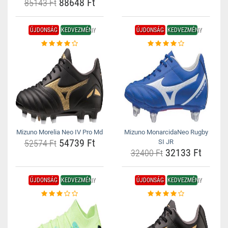
88648 Ft
85143 Ft
ÚJDONSÁG
KEDVEZMÉNY
ÚJDONSÁG
KEDVEZMÉNY
Mizuno Morelia Neo IV Pro Md
Mizuno MonarcidaNeo Rugby
54739 Ft
52574 Ft
SI JR
32133 Ft
32400 Ft
ÚJDONSÁG
KEDVEZMÉNY
ÚJDONSÁG
KEDVEZMÉNY