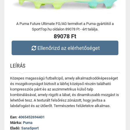
A Puma Future Ultimate FG/AG terméket a Puma gyártótól a
SportTop.hu oldalon 89078 Ft - ért találja.
89078 Ft
Ellenőrizd az elérhetőséget
LEÍRÁS
Közepes magasságú futballcipő, amely alkalmazkodóképességet
és mozgékonyságot biztosít a lábfej középső részén található
kompressziós pánt és az aszimmetrikus külső talp
kombinálásával, amely rögzíti a lábat, és dinamikusabb mozgást is
lehetővé tesz. A texturált felsőrész zónázott, hogy javítsa a
labdafogást és az ütőerőt. Természetes felületekre alkalmas.
Ean:
4065452694401
Márka:
Puma
Eladó:
SanaSport