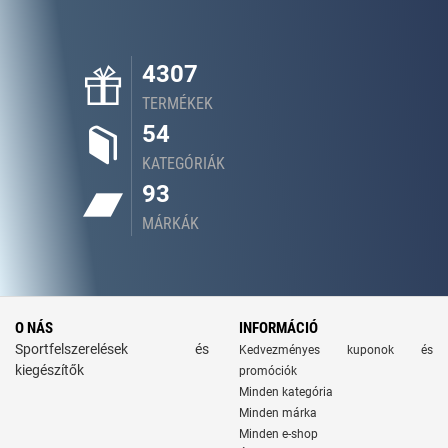
4307
TERMÉKEK
54
KATEGÓRIÁK
93
MÁRKÁK
O NÁS
INFORMÁCIÓ
Sportfelszerelések és
Kedvezményes kuponok és
kiegészítők
promóciók
Minden kategória
Minden márka
Minden e-shop