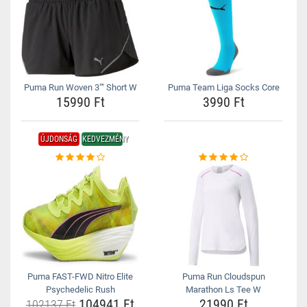
Puma Run Woven 3"" Short W
Puma Team Liga Socks Core
15990 Ft
3990 Ft
ÚJDONSÁG
KEDVEZMÉNY
Puma FAST-FWD Nitro Elite
Puma Run Cloudspun
Psychedelic Rush
Marathon Ls Tee W
104941 Ft
21990 Ft
102137 Ft