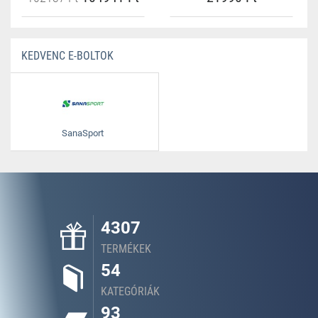
KEDVENC E-BOLTOK
SanaSport
4307
TERMÉKEK
54
KATEGÓRIÁK
93