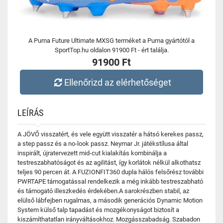
A Puma Future Ultimate MXSG terméket a Puma gyártótól a
SportTop.hu oldalon 91900 Ft - ért találja.
91900 Ft
Ellenőrizd az elérhetőséget
LEÍRÁS
A JÖVŐ visszatért, és vele együtt visszatér a hátsó kerekes passz,
a step passz és a no-look passz. Neymar Jr. játékstílusa által
inspirált, újratervezett mid-cut kialakítás kombinálja a
testreszabhatóságot és az agilitást, így korlátok nélkül alkothatsz
teljes 90 percen át. A FUZIONFIT360 dupla hálós felsőrész további
PWRTAPE támogatással rendelkezik a még inkább testreszabható
és támogató illeszkedés érdekében.A sarokrészben stabil, az
elülső lábfejben rugalmas, a második generációs Dynamic Motion
System külső talp tapadást és mozgékonyságot biztosít a
kiszámíthatatlan irányváltásokhoz. Mozgásszabadság. Szabadon