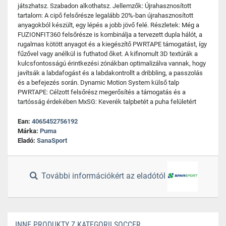
játszhatsz. Szabadon alkothatsz. Jellemzők: Újrahasznosított
tartalom: A cipő felsőrésze legalább 20%-ban újrahasznosított
anyagokból készült, egy lépés a jobb jövő felé. Részletek: Még a
FUZIONFIT360 felsőrésze is kombinálja a tervezett dupla hálót, a
rugalmas kötött anyagot és a kiegészítő PWRTAPE támogatást, így
fűzővel vagy anélkül is futhatod őket. A kifinomult 3D textúrák a
kulcsfontosságú érintkezési zónákban optimalizálva vannak, hogy
javítsák a labdafogást és a labdakontrollt a dribbling, a passzolás
és a befejezés során. Dynamic Motion System külső talp
PWRTAPE: Célzott felsőrész megerősítés a támogatás és a
tartósság érdekében MxSG: Keverék talpbetét a puha felületért
Ean:
4065452756192
Márka:
Puma
Eladó:
SanaSport
További információkért az eladótól
INNE PRODUKTY Z KATEGORII SOCCER