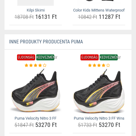
Kilpi Skimi
Color Kids Mittens Waterproof
16131 Ft
11287 Ft
18708 Ft
10842 Ft
INNE PRODUKTY PRODUCENTA PUMA
ÚJDONSÁG
KEDVEZMÉNY
ÚJDONSÁG
KEDVEZMÉNY
Puma Velocity Nitro 3 FF
Puma Velocity Nitro 3 FF Wns
53270 Ft
53270 Ft
51847 Ft
51733 Ft