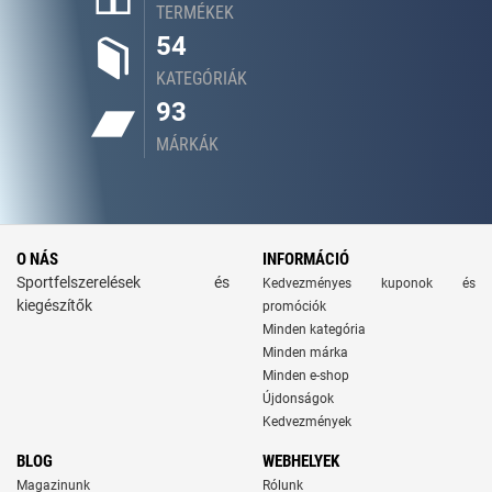
TERMÉKEK
54
KATEGÓRIÁK
93
MÁRKÁK
O NÁS
INFORMÁCIÓ
Sportfelszerelések és
Kedvezményes kuponok és
kiegészítők
promóciók
Minden kategória
Minden márka
Minden e-shop
Újdonságok
Kedvezmények
BLOG
WEBHELYEK
Magazinunk
Rólunk