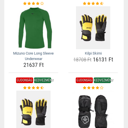
Mizuno Core Long Sleeve
Kilpi Skimi
16131 Ft
Underwear
18708 Ft
21637 Ft
ÚJDONSÁG
KEDVEZMÉNY
ÚJDONSÁG
KEDVEZMÉNY