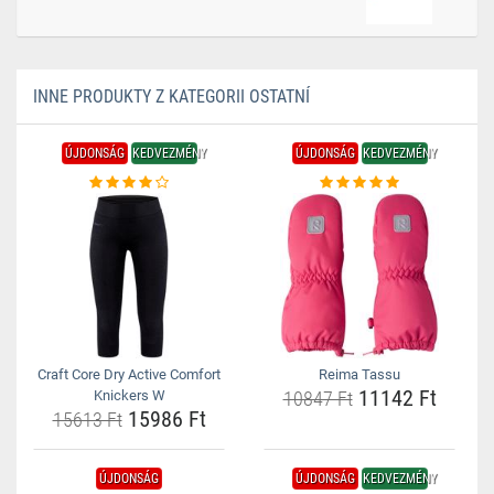
INNE PRODUKTY Z KATEGORII OSTATNÍ
ÚJDONSÁG
KEDVEZMÉNY
ÚJDONSÁG
KEDVEZMÉNY
Craft Core Dry Active Comfort
Reima Tassu
11142 Ft
Knickers W
10847 Ft
15986 Ft
15613 Ft
ÚJDONSÁG
ÚJDONSÁG
KEDVEZMÉNY