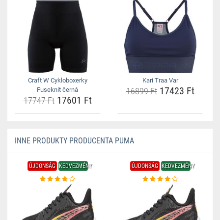
Craft W Cykloboxerky
Kari Traa Var
17423 Ft
Fuseknit černá
16899 Ft
17601 Ft
17747 Ft
INNE PRODUKTY PRODUCENTA PUMA
ÚJDONSÁG
KEDVEZMÉNY
ÚJDONSÁG
KEDVEZMÉNY