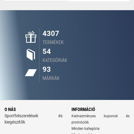
4307
TERMÉKEK
54
KATEGÓRIÁK
93
MÁRKÁK
O NÁS
INFORMÁCIÓ
Sportfelszerelések és
Kedvezményes kuponok és
kiegészítők
promóciók
Minden kategória