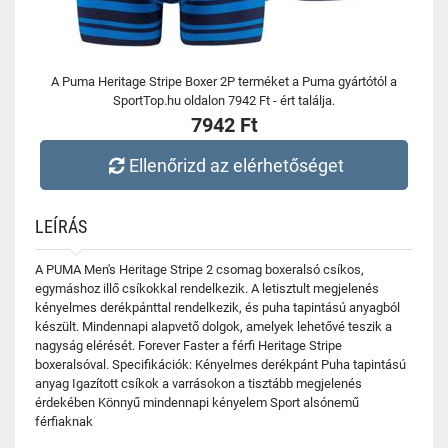
A Puma Heritage Stripe Boxer 2P terméket a Puma gyártótól a
SportTop.hu oldalon 7942 Ft - ért találja.
7942 Ft
Ellenőrizd az elérhetőséget
LEÍRÁS
A PUMA Men's Heritage Stripe 2 csomag boxeralsó csíkos,
egymáshoz illő csíkokkal rendelkezik. A letisztult megjelenés
kényelmes derékpánttal rendelkezik, és puha tapintású anyagból
készült. Mindennapi alapvető dolgok, amelyek lehetővé teszik a
nagyság elérését. Forever Faster a férfi Heritage Stripe
boxeralsóval. Specifikációk: Kényelmes derékpánt Puha tapintású
anyag Igazított csíkok a varrásokon a tisztább megjelenés
érdekében Könnyű mindennapi kényelem Sport alsónemű
férfiaknak