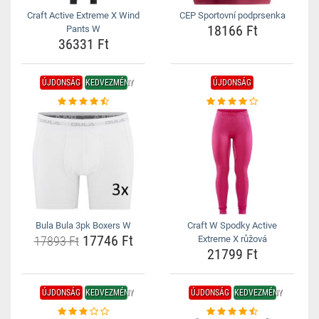
Craft Active Extreme X Wind
CEP Sportovní podprsenka
18166 Ft
Pants W
36331 Ft
ÚJDONSÁG
KEDVEZMÉNY
ÚJDONSÁG
Bula Bula 3pk Boxers W
Craft W Spodky Active
17746 Ft
17893 Ft
Extreme X růžová
21799 Ft
ÚJDONSÁG
KEDVEZMÉNY
ÚJDONSÁG
KEDVEZMÉNY