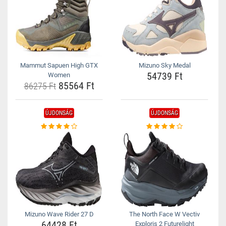
Mammut Sapuen High GTX
Mizuno Sky Medal
54739 Ft
Women
85564 Ft
86275 Ft
ÚJDONSÁG
ÚJDONSÁG
Mizuno Wave Rider 27 D
The North Face W Vectiv
64428 Ft
Exploris 2 Futurelight