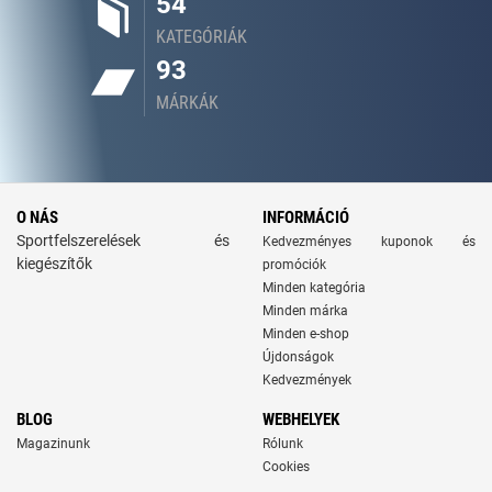
54
KATEGÓRIÁK
93
MÁRKÁK
O NÁS
INFORMÁCIÓ
Sportfelszerelések és
Kedvezményes kuponok és
kiegészítők
promóciók
Minden kategória
Minden márka
Minden e-shop
Újdonságok
Kedvezmények
BLOG
WEBHELYEK
Magazinunk
Rólunk
Cookies