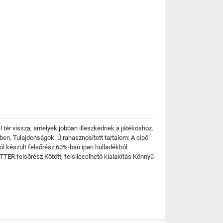
 tér vissza, amelyek jobban illeszkednek a játékoshoz.
ében. Tulajdonságok: Újrahasznosított tartalom: A cipő
ól készült felsőrész 60%-ban ipari hulladékból
ETTER felsőrész Kötött, felsliccelhető kialakítás Könnyű