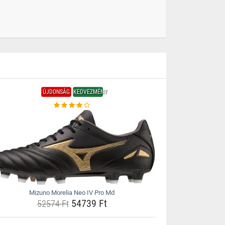
ÚJDONSÁG
KEDVEZMÉNY
Mizuno Morelia Neo IV Pro Md
54739 Ft
52574 Ft