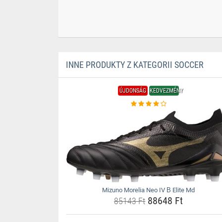
INNE PRODUKTY Z KATEGORII SOCCER
ÚJDONSÁG
KEDVEZMÉNY
Mizuno Morelia Neo IV Β Elite Md
88648 Ft
85143 Ft