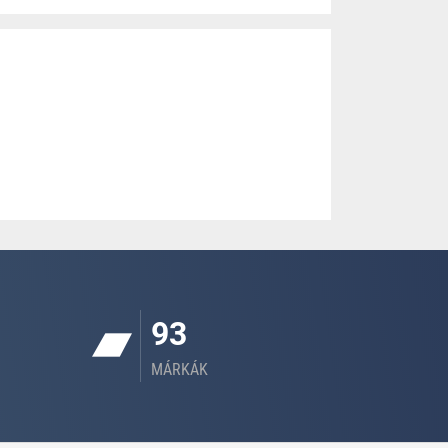
93
MÁRKÁK