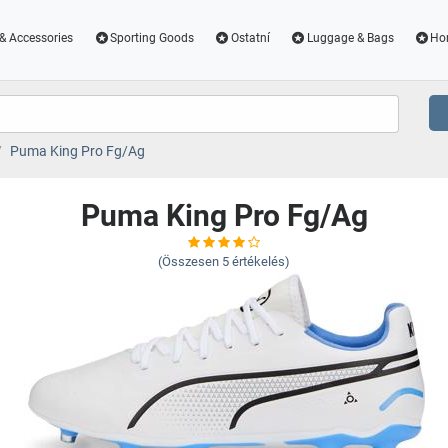
& Accessories
Sporting Goods
Ostatní
Luggage & Bags
Ho
Puma King Pro Fg/Ag
Puma King Pro Fg/Ag
(Összesen
5
értékelés)