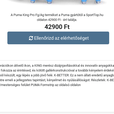
A Puma King Pro Fg/Ag terméket a Puma gyártótól a SportTop.hu
oldalon 42900 Ft - ért találja.
42900 Ft
Ellenőrizd az elérhetőséget
rációkon átívelő ikon, a KING merész dizájnjavításokkal és innovatív anyagokkal
y fokozza az érintésed, és kötött gallérkonstrukcióval a további kényelem érdek
l készült, egy lépés a jobb jövő felé. K-BETTER: Ez a nem állati eredetű anyagb
ntre emeli a jellegzetes tapintást, kényelmet és nyúlásállóságot. Részletek: K-B
/mesterséges felület PUMA Formstrip az oldalsó oldalon