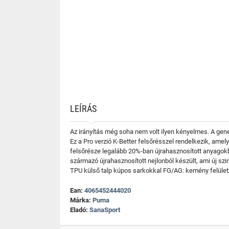
LEÍRÁS
Az irányítás még soha nem volt ilyen kényelmes. A gene
Ez a Pro verzió K-Better felsőrésszel rendelkezik, amel
felsőrésze legalább 20%-ban újrahasznosított anyagokbó
származó újrahasznosított nejlonból készült, ami új szi
TPU külső talp kúpos sarkokkal FG/AG: kemény felület
Ean:
4065452444020
Márka:
Puma
Eladó:
SanaSport