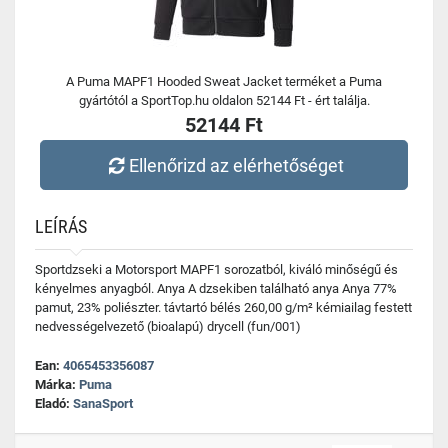
A Puma MAPF1 Hooded Sweat Jacket terméket a Puma
gyártótól a SportTop.hu oldalon 52144 Ft - ért találja.
52144 Ft
Ellenőrizd az elérhetőséget
LEÍRÁS
Sportdzseki a Motorsport MAPF1 sorozatból, kiváló minőségű és
kényelmes anyagból. Anya A dzsekiben található anya Anya 77%
pamut, 23% poliészter. távtartó bélés 260,00 g/m² kémiailag festett
nedvességelvezető (bioalapú) drycell (fun/001)
Ean:
4065453356087
Márka:
Puma
Eladó:
SanaSport