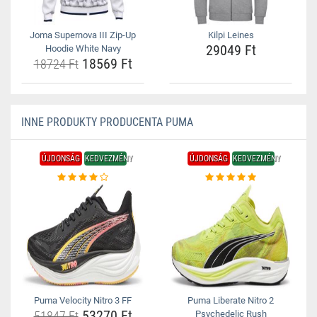
Joma Supernova III Zip-Up
Kilpi Leines
29049 Ft
Hoodie White Navy
18569 Ft
18724 Ft
INNE PRODUKTY PRODUCENTA PUMA
ÚJDONSÁG
KEDVEZMÉNY
ÚJDONSÁG
KEDVEZMÉNY
Puma Velocity Nitro 3 FF
Puma Liberate Nitro 2
53270 Ft
51847 Ft
Psychedelic Rush