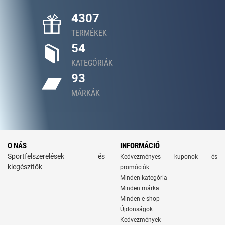
4307
TERMÉKEK
54
KATEGÓRIÁK
93
MÁRKÁK
O NÁS
INFORMÁCIÓ
Sportfelszerelések és
Kedvezményes kuponok és
kiegészítők
promóciók
Minden kategória
Minden márka
Minden e-shop
Újdonságok
Kedvezmények