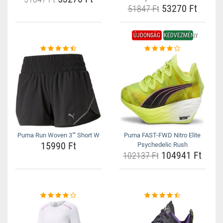
53270 Ft
51847 Ft
ÚJDONSÁG
KEDVEZMÉNY
Puma Run Woven 3"" Short W
Puma FAST-FWD Nitro Elite
15990 Ft
Psychedelic Rush
104941 Ft
102137 Ft