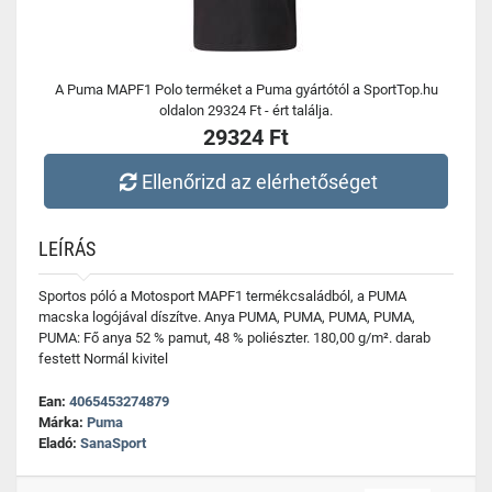
A Puma MAPF1 Polo terméket a Puma gyártótól a SportTop.hu
oldalon 29324 Ft - ért találja.
29324 Ft
Ellenőrizd az elérhetőséget
LEÍRÁS
Sportos póló a Motosport MAPF1 termékcsaládból, a PUMA
macska logójával díszítve. Anya PUMA, PUMA, PUMA, PUMA,
PUMA: Fő anya 52 % pamut, 48 % poliészter. 180,00 g/m². darab
festett Normál kivitel
Ean:
4065453274879
Márka:
Puma
Eladó:
SanaSport