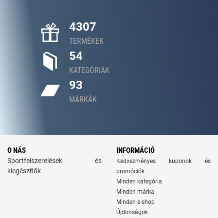
4307
TERMÉKEK
54
KATEGÓRIÁK
93
MÁRKÁK
O NÁS
INFORMÁCIÓ
Sportfelszerelések és
Kedvezményes kuponok és
kiegészítők
promóciók
Minden kategória
Minden márka
Minden e-shop
Újdonságok