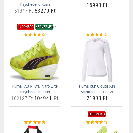
15990 Ft
Psychedelic Rush
53270 Ft
51847 Ft
ÚJDONSÁG
KEDVEZMÉNY
Puma FAST-FWD Nitro Elite
Puma Run Cloudspun
Psychedelic Rush
Marathon Ls Tee W
104941 Ft
21990 Ft
102137 Ft
ÚJDONSÁG