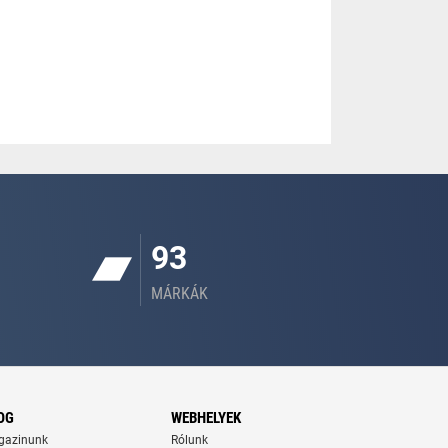
93
MÁRKÁK
OG
WEBHELYEK
gazinunk
Rólunk