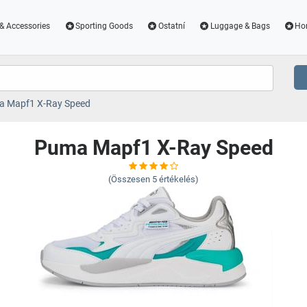
& Accessories
Sporting Goods
Ostatní
Luggage & Bags
Ho
 Mapf1 X-Ray Speed
Puma Mapf1 X-Ray Speed
(Összesen
5
értékelés)