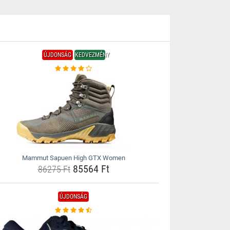
ÚJDONSÁG
KEDVEZMÉNY
Mammut Sapuen High GTX Women
85564 Ft
86275 Ft
ÚJDONSÁG