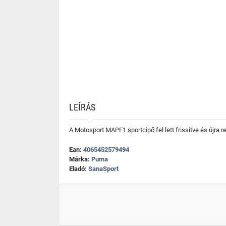
LEÍRÁS
A Motosport MAPF1 sportcipő fel lett frissítve és újra r
Ean:
4065452579494
Márka:
Puma
Eladó:
SanaSport