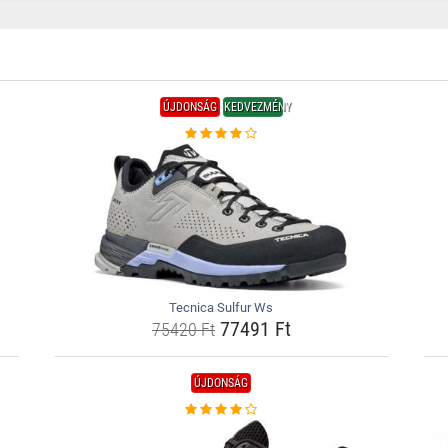
ÚJDONSÁG
KEDVEZMÉNY
Tecnica Sulfur Ws
77491 Ft
75420 Ft
ÚJDONSÁG