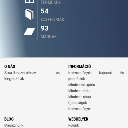
TERMÉKEK
54
KATEGÓRIÁK
93
MÁRKÁK
O NÁS
INFORMÁCIÓ
Sportfelszerelések és
Kedvezményes kuponok és
kiegészítők
promóciók
Minden kategória
Minden márka
Minden e-shop
Újdonságok
Kedvezmények
BLOG
WEBHELYEK
Magazinunk
Rólunk