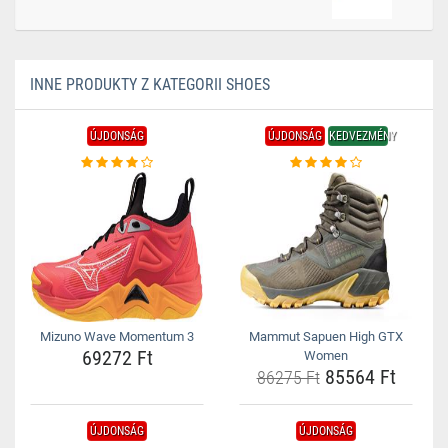
INNE PRODUKTY Z KATEGORII SHOES
ÚJDONSÁG
ÚJDONSÁG
KEDVEZMÉNY
Mizuno Wave Momentum 3
Mammut Sapuen High GTX
69272 Ft
Women
85564 Ft
86275 Ft
ÚJDONSÁG
ÚJDONSÁG