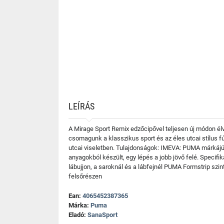
LEÍRÁS
A Mirage Sport Remix edzőcipővel teljesen új módon élvez
csomagunk a klasszikus sport és az éles utcai stílus f
utcai viseletben. Tulajdonságok: IMEVA: PUMA márkájú 
anyagokból készült, egy lépés a jobb jövő felé. Specifi
lábujjon, a saroknál és a lábfejnél PUMA Formstrip szi
felsőrészen
Ean:
4065452387365
Márka:
Puma
Eladó:
SanaSport