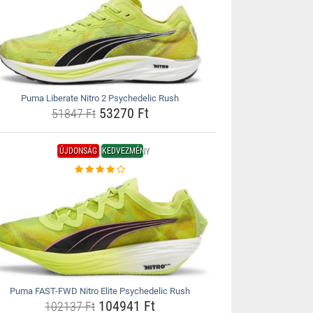
Puma Liberate Nitro 2 Psychedelic Rush
53270 Ft
51847 Ft
ÚJDONSÁG
KEDVEZMÉNY
Puma FAST-FWD Nitro Elite Psychedelic Rush
104941 Ft
102137 Ft