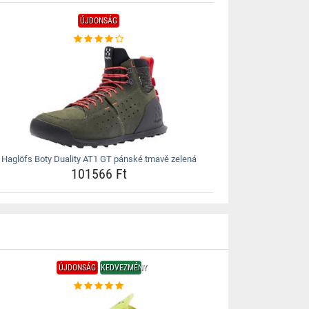
ÚJDONSÁG
Haglöfs Boty Duality AT1 GT pánské tmavě zelená
101566 Ft
ÚJDONSÁG
KEDVEZMÉNY