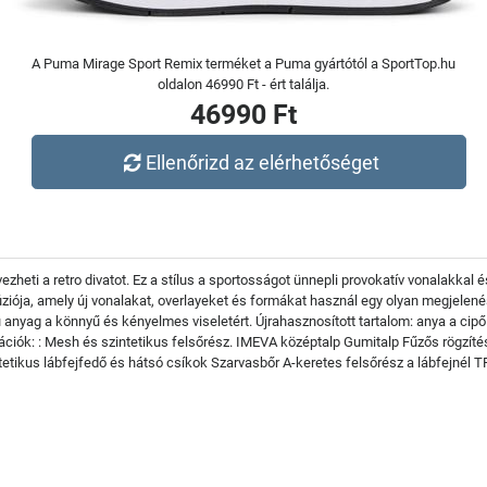
A Puma Mirage Sport Remix terméket a Puma gyártótól a SportTop.hu
oldalon 46990 Ft - ért találja.
46990 Ft
Ellenőrizd az elérhetőséget
heti a retro divatot. Ez a stílus a sportosságot ünnepli provokatív vonalakkal és
úziója, amely új vonalakat, overlayeket és formákat használ egy olyan megjelen
anyag a könnyű és kényelmes viseletért. Újrahasznosított tartalom: anya a cipő
kációk: : Mesh és szintetikus felsőrész. IMEVA középtalp Gumitalp Fűzős rögzítés
ntetikus lábfejfedő és hátsó csíkok Szarvasbőr A-keretes felsőrész a lábfejnél T