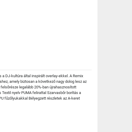
 a DJ-kultúra által inspirált overlay-ekkel. A Remix
éshez, amely biztosan a következő nagy dolog lesz az
 felsőrésze legalább 20%-ban újrahasznosított
 Textil nyelv PUMA felirattal Szarvasbőr borítás a
PU fűzőlyukakkal Bélyegzett részletek az A-keret