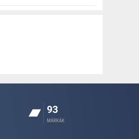
93
MÁRKÁK