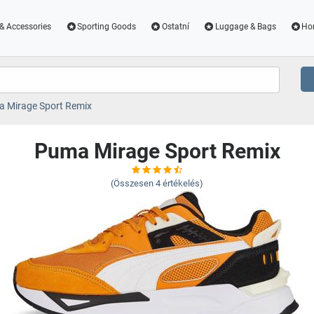
& Accessories
Sporting Goods
Ostatní
Luggage & Bags
Ho
 Mirage Sport Remix
Puma Mirage Sport Remix
(Összesen
4
értékelés)