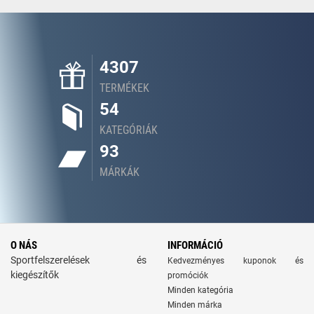
4307
TERMÉKEK
54
KATEGÓRIÁK
93
MÁRKÁK
O NÁS
INFORMÁCIÓ
Sportfelszerelések és
Kedvezményes kuponok és
kiegészítők
promóciók
Minden kategória
Minden márka