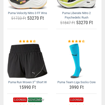
Puma Velocity Nitro 3 FF Wns
Puma Liberate Nitro 2
53270 Ft
51733 Ft
Psychedelic Rush
53270 Ft
51847 Ft
Puma Run Woven 3"" Short W
Puma Team Liga Socks Core
15990 Ft
3990 Ft
ÚJDONSÁG
KEDVEZMÉNY
ÚJDONSÁG