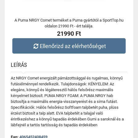
A Puma NRGY Comet terméket a Puma gyártótól a SportTop.hu
oldalon 21990 Ft - ért találja.
21990 Ft
Ellenőrizd az elérhetőséget
LEÍRÁS
Az NRGY Comet energizált párnázottsággal és rugalmas, könnyű
futásélménnyel rendelkezik. Tulajdonságok: KÉNYELEM: Az
elegáns, könnyű és légáteresztő hálós felsőrész maximális
kényelmet biztosít. PUMA NRGY FOAM: A PUMA NRGY hab
biztosítja a maximális energia-visszanyerést és a sima futást.
Specifikációk: Hálós felsőrész Softfoam talpbetét puha, plüss
érzést biztosít a talp alatt. EVA talpbetét a talajjal való
érintkezéshez a könnyű tapadás érdekében Gumi a saroknál és a
lábfejnél a tartós tartósság és tapadás érdekében
Ean:
4065452408459