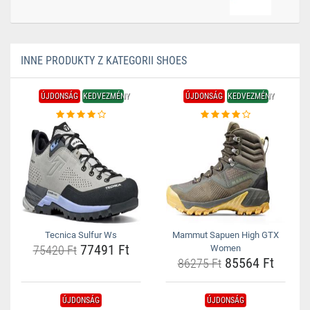
INNE PRODUKTY Z KATEGORII SHOES
ÚJDONSÁG
KEDVEZMÉNY
ÚJDONSÁG
KEDVEZMÉNY
Tecnica Sulfur Ws
Mammut Sapuen High GTX
77491 Ft
75420 Ft
Women
85564 Ft
86275 Ft
ÚJDONSÁG
ÚJDONSÁG