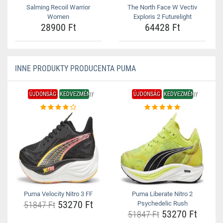
Salming Recoil Warrior
The North Face W Vectiv
Women
Exploris 2 Futurelight
28900 Ft
64428 Ft
INNE PRODUKTY PRODUCENTA PUMA
ÚJDONSÁG
KEDVEZMÉNY
ÚJDONSÁG
KEDVEZMÉNY
Puma Velocity Nitro 3 FF
Puma Liberate Nitro 2
53270 Ft
51847 Ft
Psychedelic Rush
53270 Ft
51847 Ft