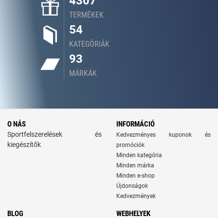
4307
TERMÉKEK
54
KATEGÓRIÁK
93
MÁRKÁK
O NÁS
INFORMÁCIÓ
Sportfelszerelések és
Kedvezményes kuponok és
kiegészítők
promóciók
Minden kategória
Minden márka
Minden e-shop
Újdonságok
Kedvezmények
BLOG
WEBHELYEK