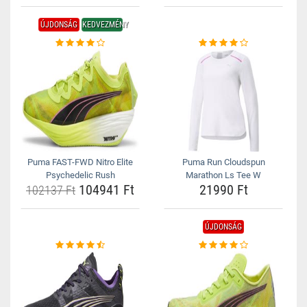
ÚJDONSÁG
KEDVEZMÉNY
Puma FAST-FWD Nitro Elite
Puma Run Cloudspun
Psychedelic Rush
Marathon Ls Tee W
104941 Ft
21990 Ft
102137 Ft
ÚJDONSÁG