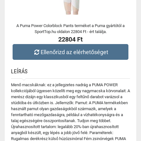
A Puma Power Colorblock Pants terméket a Puma gyártótól a
SportTop.hu oldalon 22804 Ft - ért találja.
22804 Ft
Ellenőrizd az elérhetőséget
LEÍRÁS
Menő macskáknak: ez a jellegzetes nadrág a PUMA POWER
kollekciójából ügyesen közelíti meg egy nagymacska körvonalait. A
merész dizájn egy klasszikusból egy feltűnő darabot varázsol a
stúdióba és útközben is. Jellemzők: Pamut: A PUMA termékekben
használt pamut olyan gazdaságokból származik, amelyek a
fenntartható mezőgazdaságra, például a vízhatékonyságra és a
talaj egészségére összpontosítanak. Tudjon meg többet.
Újrahasznosított tartalom: legalább 20%-ban újrahasznosított
anyagból készült, egy lépés a jobb jövő felé. Paraméterek:
Rugalmas derékrész külső húzózsinórral Fém zsinórvégek PUMA