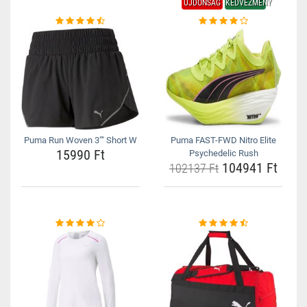
ÚJDONSÁG
KEDVEZMÉNY
Puma Run Woven 3"" Short W
Puma FAST-FWD Nitro Elite
15990 Ft
Psychedelic Rush
104941 Ft
102137 Ft