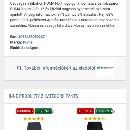
Cat vágás a lábakon PUMA No.1 logó guminyomata a bal lábszáron
PUMA Youth: 8 és 16 év közötti nagyobb gyermekek számára
ajánlott. Anyagi információk: 97% pamut, 3% elasztán. Héj: 68%
pamut, 32% poliészter Ápolási utasítások: Használjon mosószert a
színekhez Mossa és vasalja kifordítva Mosás hasonló színekkel
Ean:
4065453050237
Márka:
Puma
Eladó:
SanaSport
További információkért az eladótól
INNE PRODUKTY Z KATEGORII PANTS
ÚJDONSÁG
KEDVEZMÉNY
ÚJDONSÁG
KEDVEZMÉNY