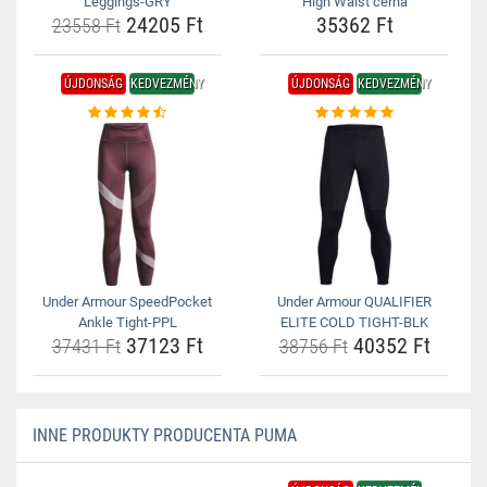
Leggings-GRY
High Waist černá
24205 Ft
35362 Ft
23558 Ft
ÚJDONSÁG
KEDVEZMÉNY
ÚJDONSÁG
KEDVEZMÉNY
Under Armour SpeedPocket
Under Armour QUALIFIER
Ankle Tight-PPL
ELITE COLD TIGHT-BLK
37123 Ft
40352 Ft
37431 Ft
38756 Ft
INNE PRODUKTY PRODUCENTA PUMA