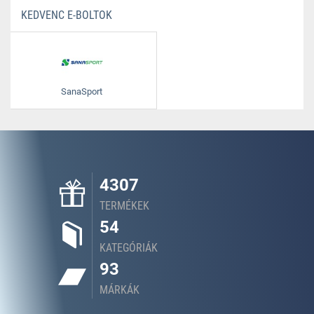
KEDVENC E-BOLTOK
SanaSport
4307
TERMÉKEK
54
KATEGÓRIÁK
93
MÁRKÁK