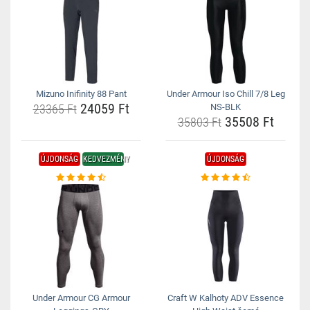
Mizuno Inifinity 88 Pant
Under Armour Iso Chill 7/8 Leg
24059 Ft
23365 Ft
NS-BLK
35508 Ft
35803 Ft
ÚJDONSÁG
KEDVEZMÉNY
ÚJDONSÁG
Under Armour CG Armour
Craft W Kalhoty ADV Essence