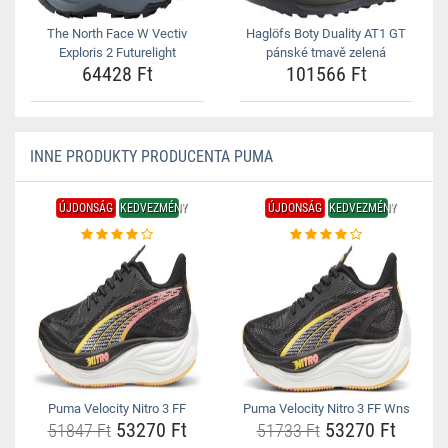
The North Face W Vectiv
Haglöfs Boty Duality AT1 GT
Exploris 2 Futurelight
pánské tmavě zelená
64428 Ft
101566 Ft
INNE PRODUKTY PRODUCENTA PUMA
ÚJDONSÁG
KEDVEZMÉNY
ÚJDONSÁG
KEDVEZMÉNY
Puma Velocity Nitro 3 FF
Puma Velocity Nitro 3 FF Wns
53270 Ft
53270 Ft
51847 Ft
51733 Ft