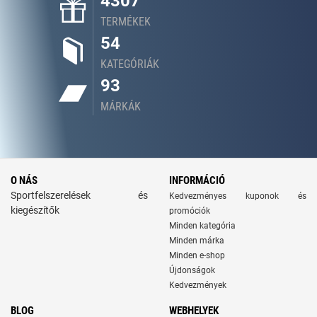
4307
TERMÉKEK
54
KATEGÓRIÁK
93
MÁRKÁK
O NÁS
INFORMÁCIÓ
Sportfelszerelések és
Kedvezményes kuponok és
kiegészítők
promóciók
Minden kategória
Minden márka
Minden e-shop
Újdonságok
Kedvezmények
BLOG
WEBHELYEK