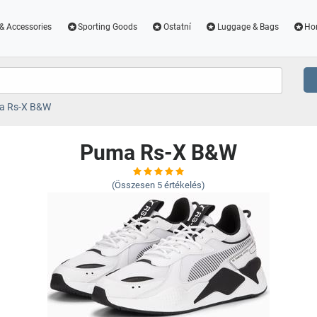
& Accessories
Sporting Goods
Ostatní
Luggage & Bags
Ho
a Rs-X B&W
Puma Rs-X B&W
(Összesen
5
értékelés)