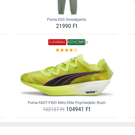
Puma ESS Sweatpants
21990 Ft
ÚJDONSÁG
KEDVEZMÉNY
Puma FAST-FWD Nitro Elite Psychedelic Rush
104941 Ft
102137 Ft