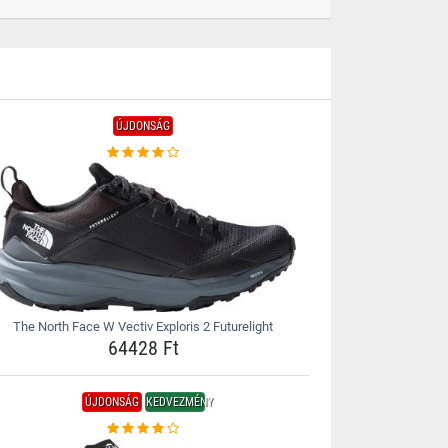
ÚJDONSÁG
The North Face W Vectiv Exploris 2 Futurelight
64428 Ft
ÚJDONSÁG
KEDVEZMÉNY