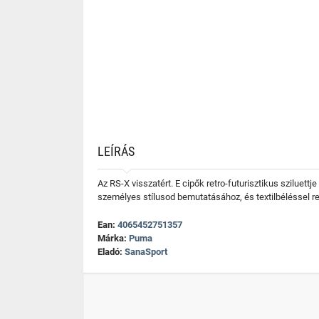
LEÍRÁS
Az RS-X visszatért. E cipők retro-futurisztikus sziluettj
személyes stílusod bemutatásához, és textilbéléssel re
Ean:
4065452751357
Márka:
Puma
Eladó:
SanaSport