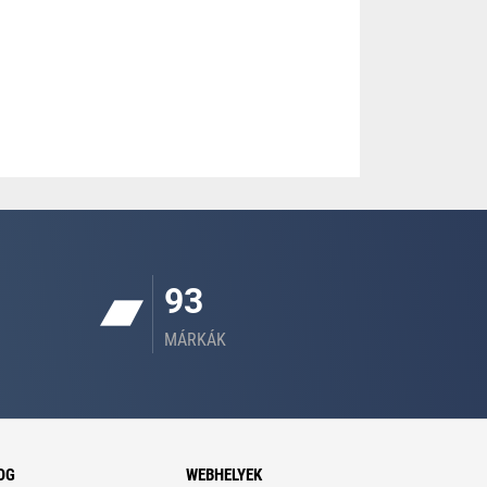
93
MÁRKÁK
OG
WEBHELYEK