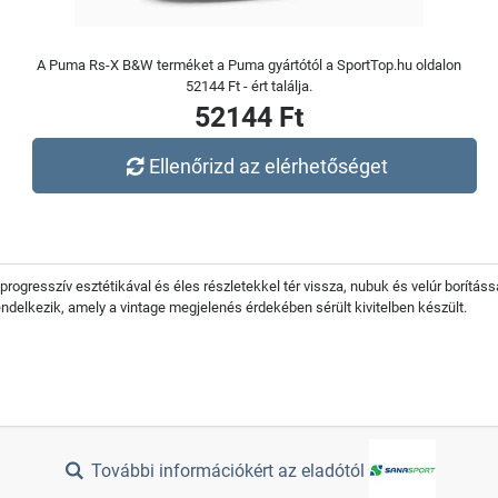
A Puma Rs-X B&W terméket a Puma gyártótól a SportTop.hu oldalon
52144 Ft - ért találja.
52144 Ft
Ellenőrizd az elérhetőséget
e progresszív esztétikával és éles részletekkel tér vissza, nubuk és velúr borítássa
ndelkezik, amely a vintage megjelenés érdekében sérült kivitelben készült.
További információkért az eladótól