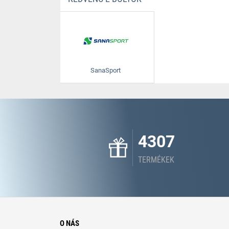
SanaSport
4307
TERMÉKEK
O NÁS