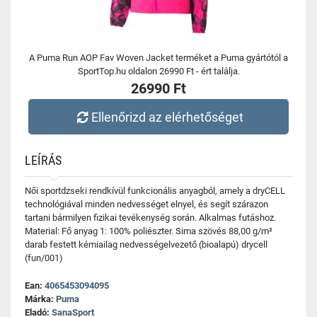
A Puma Run AOP Fav Woven Jacket terméket a Puma gyártótól a
SportTop.hu oldalon 26990 Ft - ért találja.
26990 Ft
Ellenőrizd az elérhetőséget
LEÍRÁS
Női sportdzseki rendkívül funkcionális anyagból, amely a dryCELL
technológiával minden nedvességet elnyel, és segít szárazon
tartani bármilyen fizikai tevékenység során. Alkalmas futáshoz.
Material: Fő anyag 1: 100% poliészter. Sima szövés 88,00 g/m²
darab festett kémiailag nedvességelvezető (bioalapú) drycell
(fun/001)
Ean:
4065453094095
Márka:
Puma
Eladó:
SanaSport