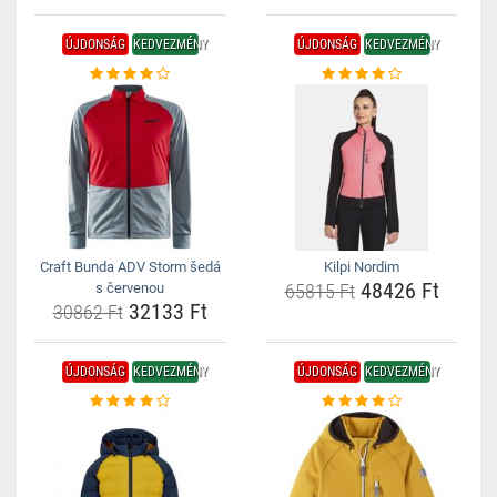
ÚJDONSÁG
KEDVEZMÉNY
ÚJDONSÁG
KEDVEZMÉNY
Craft Bunda ADV Storm šedá
Kilpi Nordim
48426 Ft
s červenou
65815 Ft
32133 Ft
30862 Ft
ÚJDONSÁG
KEDVEZMÉNY
ÚJDONSÁG
KEDVEZMÉNY