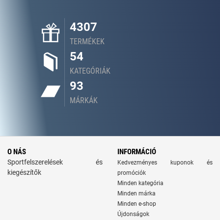
4307
TERMÉKEK
54
KATEGÓRIÁK
93
MÁRKÁK
O NÁS
INFORMÁCIÓ
Sportfelszerelések és
Kedvezményes kuponok és
kiegészítők
promóciók
Minden kategória
Minden márka
Minden e-shop
Újdonságok