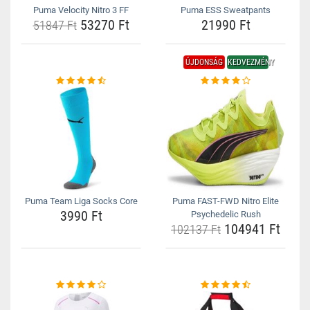
Puma Velocity Nitro 3 FF
Puma ESS Sweatpants
53270 Ft
21990 Ft
51847 Ft
ÚJDONSÁG
KEDVEZMÉNY
Puma Team Liga Socks Core
Puma FAST-FWD Nitro Elite
3990 Ft
Psychedelic Rush
104941 Ft
102137 Ft