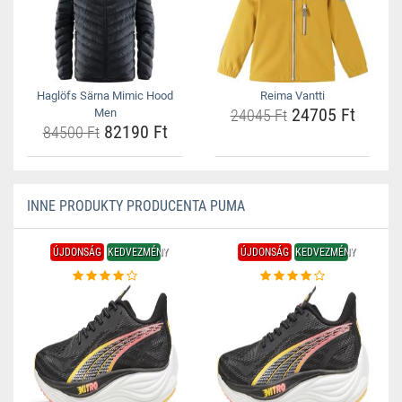
Haglöfs Särna Mimic Hood
Reima Vantti
24705 Ft
Men
24045 Ft
82190 Ft
84500 Ft
INNE PRODUKTY PRODUCENTA PUMA
ÚJDONSÁG
KEDVEZMÉNY
ÚJDONSÁG
KEDVEZMÉNY