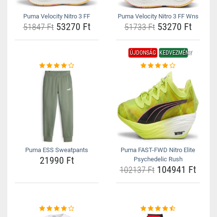
Puma Velocity Nitro 3 FF
Puma Velocity Nitro 3 FF Wns
53270 Ft
53270 Ft
51847 Ft
51733 Ft
ÚJDONSÁG
KEDVEZMÉNY
Puma ESS Sweatpants
Puma FAST-FWD Nitro Elite
21990 Ft
Psychedelic Rush
104941 Ft
102137 Ft