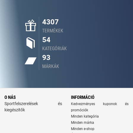
4307
TERMÉKEK
54
KATEGÓRIÁK
93
MÁRKÁK
O NÁS
INFORMÁCIÓ
Sportfelszerelések és
Kedvezményes kuponok és
kiegészítők
promóciók
Minden kategória
Minden márka
Minden e-shop