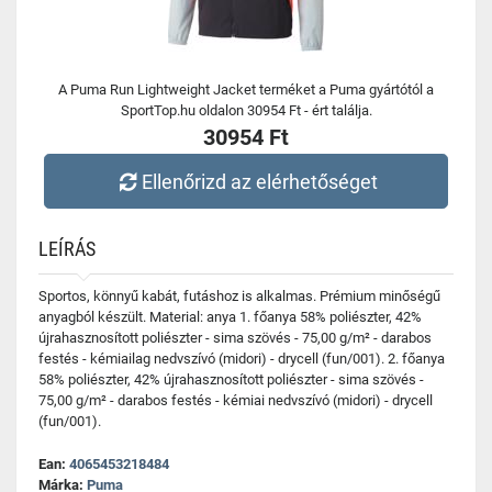
A Puma Run Lightweight Jacket terméket a Puma gyártótól a
SportTop.hu oldalon 30954 Ft - ért találja.
30954 Ft
Ellenőrizd az elérhetőséget
LEÍRÁS
Sportos, könnyű kabát, futáshoz is alkalmas. Prémium minőségű
anyagból készült. Material: anya 1. főanya 58% poliészter, 42%
újrahasznosított poliészter - sima szövés - 75,00 g/m² - darabos
festés - kémiailag nedvszívó (midori) - drycell (fun/001). 2. főanya
58% poliészter, 42% újrahasznosított poliészter - sima szövés -
75,00 g/m² - darabos festés - kémiai nedvszívó (midori) - drycell
(fun/001).
Ean:
4065453218484
Márka:
Puma