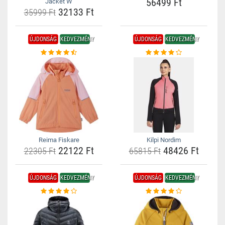
56499 Ft
Jacket W
32133 Ft
35999 Ft
ÚJDONSÁG
KEDVEZMÉNY
ÚJDONSÁG
KEDVEZMÉNY
Reima Fiskare
Kilpi Nordim
22122 Ft
48426 Ft
22305 Ft
65815 Ft
ÚJDONSÁG
KEDVEZMÉNY
ÚJDONSÁG
KEDVEZMÉNY