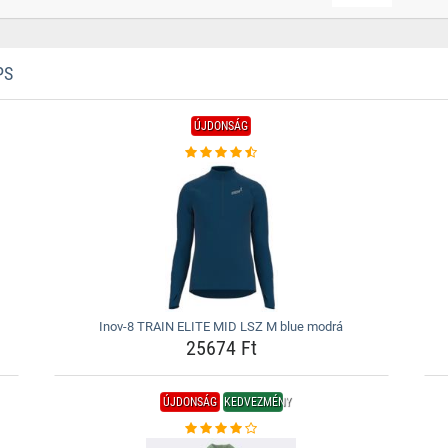
PS
ÚJDONSÁG
Inov-8 TRAIN ELITE MID LSZ M blue modrá
25674 Ft
ÚJDONSÁG
KEDVEZMÉNY