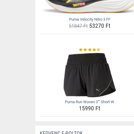
Puma Velocity Nitro 3 FF
53270 Ft
51847 Ft
Puma Run Woven 3"" Short W
15990 Ft
KEDVENC E-BOLTOK