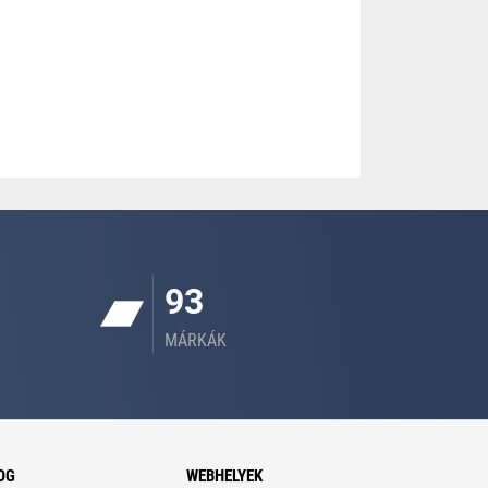
93
MÁRKÁK
OG
WEBHELYEK