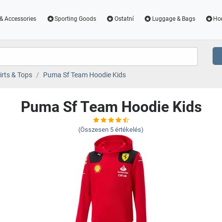
& Accessories
Sporting Goods
Ostatní
Luggage & Bags
Ho
irts & Tops
Puma Sf Team Hoodie Kids
Puma Sf Team Hoodie Kids
(Összesen
5
értékelés)