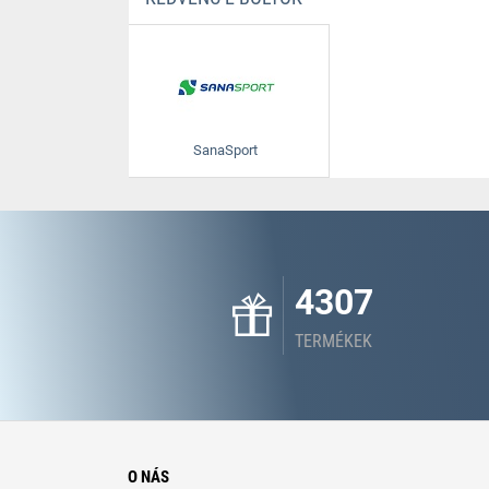
SanaSport
4307
TERMÉKEK
O NÁS