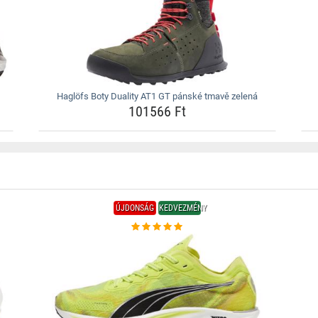
Haglöfs Boty Duality AT1 GT pánské tmavě zelená
101566 Ft
ÚJDONSÁG
KEDVEZMÉNY