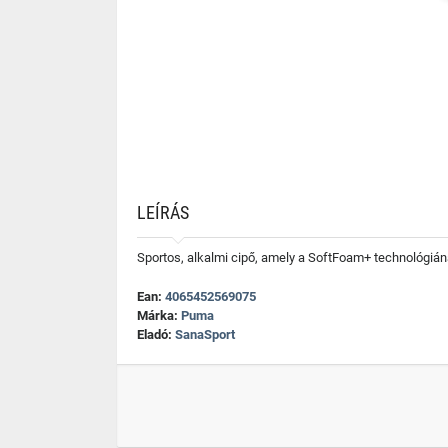
LEÍRÁS
Sportos, alkalmi cipő, amely a SoftFoam+ technológiá
Ean:
4065452569075
Márka:
Puma
Eladó:
SanaSport