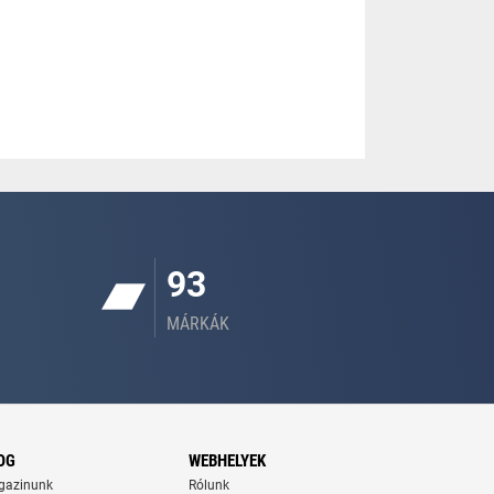
93
MÁRKÁK
OG
WEBHELYEK
gazinunk
Rólunk