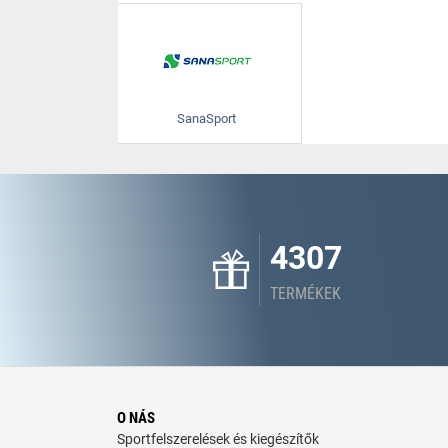
SanaSport
4307
TERMÉKEK
O NÁS
Sportfelszerelések és kiegészítők