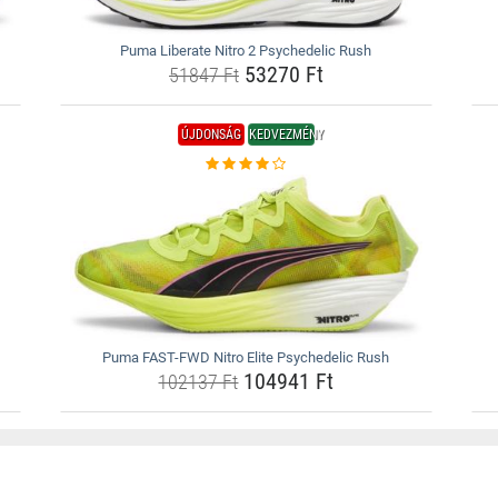
Puma Liberate Nitro 2 Psychedelic Rush
53270 Ft
51847 Ft
ÚJDONSÁG
KEDVEZMÉNY
Puma FAST-FWD Nitro Elite Psychedelic Rush
104941 Ft
102137 Ft