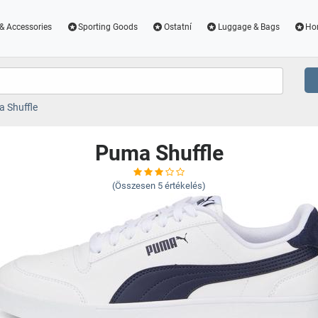
& Accessories
Sporting Goods
Ostatní
Luggage & Bags
Ho
 Shuffle
Puma Shuffle
(Összesen
5
értékelés)