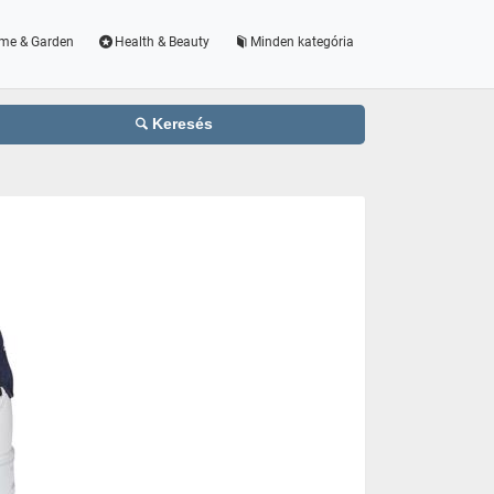
me & Garden
Health & Beauty
Minden kategória
Keresés