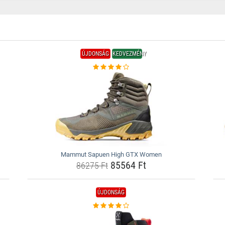
ÚJDONSÁG
KEDVEZMÉNY
Mammut Sapuen High GTX Women
85564 Ft
86275 Ft
ÚJDONSÁG