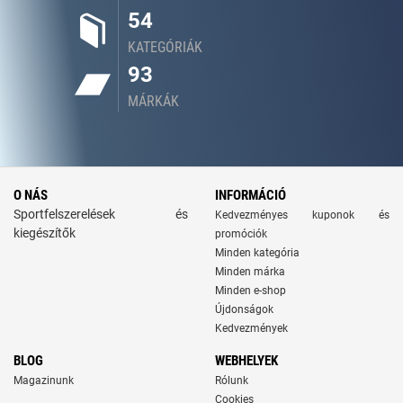
54
KATEGÓRIÁK
93
MÁRKÁK
O NÁS
INFORMÁCIÓ
Sportfelszerelések és
Kedvezményes kuponok és
kiegészítők
promóciók
Minden kategória
Minden márka
Minden e-shop
Újdonságok
Kedvezmények
BLOG
WEBHELYEK
Magazinunk
Rólunk
Cookies