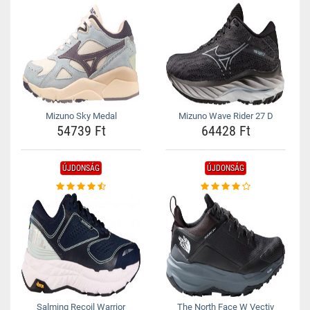
Mizuno Sky Medal
Mizuno Wave Rider 27 D
54739 Ft
64428 Ft
ÚJDONSÁG
ÚJDONSÁG
Salming Recoil Warrior
The North Face W Vectiv