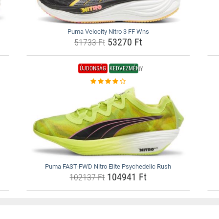
Puma Velocity Nitro 3 FF Wns
53270 Ft
51733 Ft
ÚJDONSÁG
KEDVEZMÉNY
Puma FAST-FWD Nitro Elite Psychedelic Rush
104941 Ft
102137 Ft