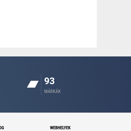
93
MÁRKÁK
OG
WEBHELYEK