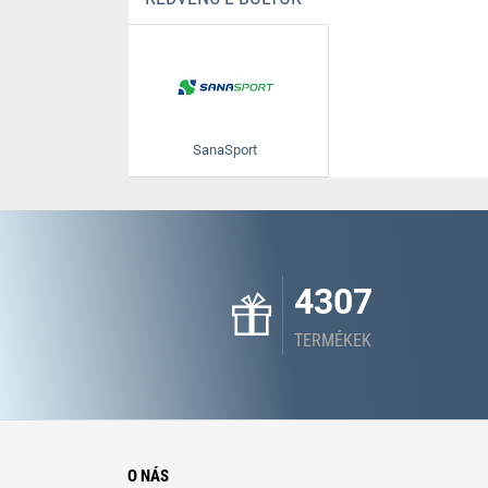
SanaSport
4307
TERMÉKEK
O NÁS