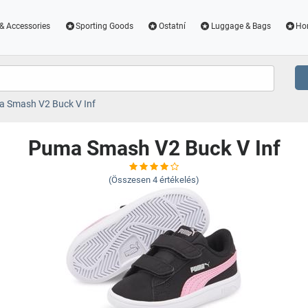
& Accessories
Sporting Goods
Ostatní
Luggage & Bags
Ho
 Smash V2 Buck V Inf
Puma Smash V2 Buck V Inf
(Összesen
4
értékelés)