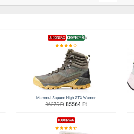
ÚJDONSÁG
KEDVEZMÉNY
Mammut Sapuen High GTX Women
85564 Ft
86275 Ft
ÚJDONSÁG