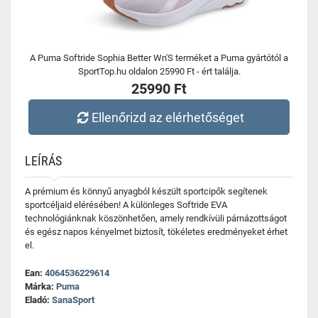
A Puma Softride Sophia Better Wn'S terméket a Puma gyártótól a
SportTop.hu oldalon 25990 Ft - ért találja.
25990 Ft
Ellenőrizd az elérhetőséget
LEÍRÁS
A prémium és könnyű anyagból készült sportcipők segítenek
sportcéljaid elérésében! A különleges Softride EVA
technológiánknak köszönhetően, amely rendkívüli párnázottságot
és egész napos kényelmet biztosít, tökéletes eredményeket érhet
el.
Ean:
4064536229614
Márka:
Puma
Eladó:
SanaSport