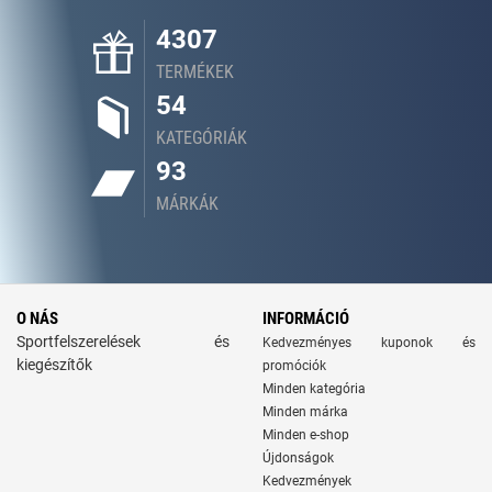
4307
TERMÉKEK
54
KATEGÓRIÁK
93
MÁRKÁK
O NÁS
INFORMÁCIÓ
Sportfelszerelések és
Kedvezményes kuponok és
kiegészítők
promóciók
Minden kategória
Minden márka
Minden e-shop
Újdonságok
Kedvezmények