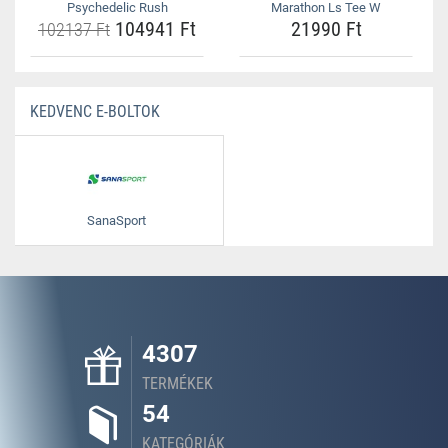
Psychedelic Rush
Marathon Ls Tee W
104941 Ft
21990 Ft
102137 Ft
KEDVENC E-BOLTOK
SanaSport
4307
TERMÉKEK
54
KATEGÓRIÁK