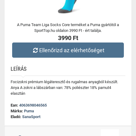
A Puma Team Liga Socks Core terméket a Puma gyártótól a
SportTop.hu oldalon 3990 Ft - ért találja.
3990 Ft
Ellenőrizd az elérhetőséget
LEÍRÁS
Focizokni prémium légáteresztő és rugalmas anyagból készült.
Anya A zokni a lábszárban van: 78% poliészter 18% pamut4
elasztán
Ean:
4063698046565
Márka:
Puma
Eladó:
SanaSport