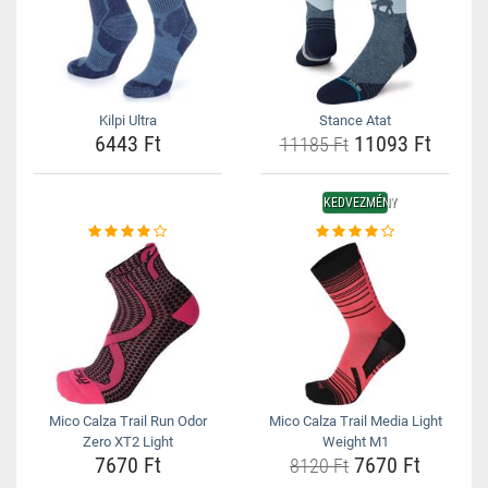
Kilpi Ultra
Stance Atat
6443 Ft
11093 Ft
11185 Ft
KEDVEZMÉNY
Mico Calza Trail Run Odor
Mico Calza Trail Media Light
Zero XT2 Light
Weight M1
7670 Ft
7670 Ft
8120 Ft