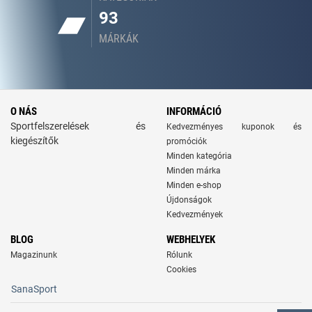
93
MÁRKÁK
O NÁS
INFORMÁCIÓ
Sportfelszerelések és
Kedvezményes kuponok és
kiegészítők
promóciók
Minden kategória
Minden márka
Minden e-shop
Újdonságok
Kedvezmények
BLOG
WEBHELYEK
Magazinunk
Rólunk
Cookies
SanaSport