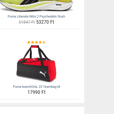
Puma Liberate Nitro 2 Psychedelic Rush
53270 Ft
51847 Ft
Puma teamGOAL 23 Teambag M
17990 Ft