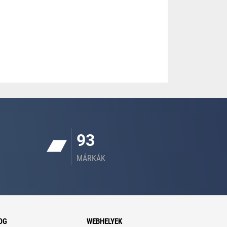
93
MÁRKÁK
OG
WEBHELYEK