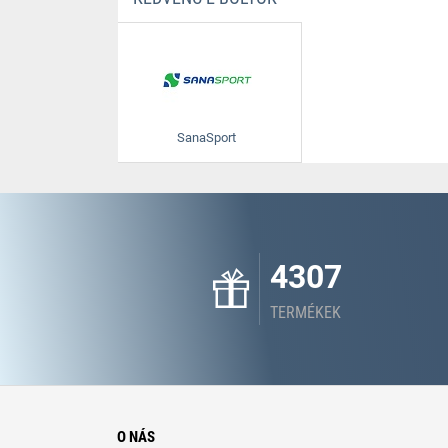
SanaSport
4307
TERMÉKEK
O NÁS