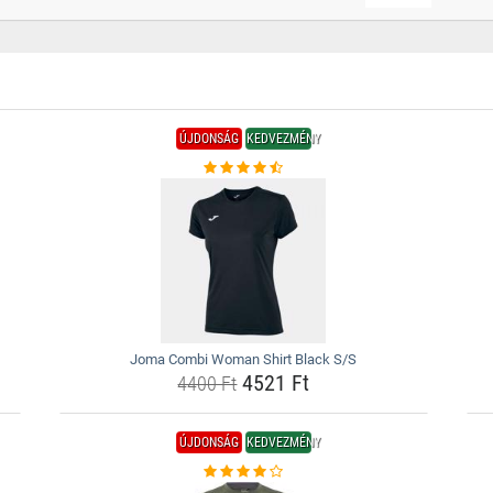
ÚJDONSÁG
KEDVEZMÉNY
Joma Combi Woman Shirt Black S/S
4521 Ft
4400 Ft
ÚJDONSÁG
KEDVEZMÉNY