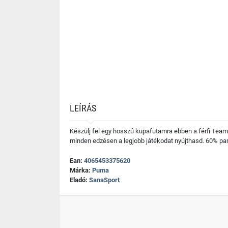
LEÍRÁS
Készülj fel egy hosszú kupafutamra ebben a férfi Team
minden edzésen a legjobb játékodat nyújthasd. 60% pa
Ean:
4065453375620
Márka:
Puma
Eladó:
SanaSport