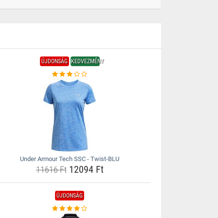
ÚJDONSÁG
KEDVEZMÉNY
Under Armour Tech SSC - Twist-BLU
12094 Ft
11616 Ft
ÚJDONSÁG