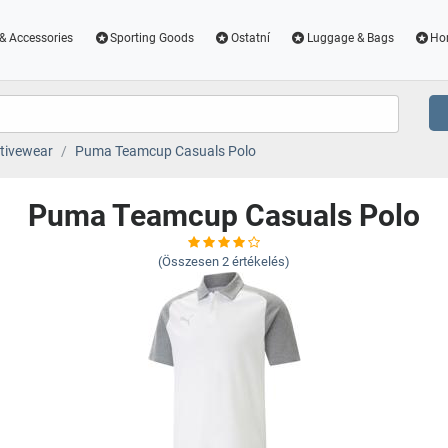
& Accessories
Sporting Goods
Ostatní
Luggage & Bags
Ho
tivewear
Puma Teamcup Casuals Polo
Puma Teamcup Casuals Polo
(Összesen
2
értékelés)