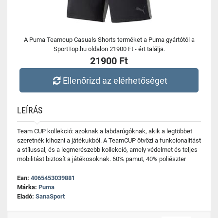
A Puma Teamcup Casuals Shorts terméket a Puma gyártótól a
SportTop.hu oldalon 21900 Ft - ért találja.
21900 Ft
Ellenőrizd az elérhetőséget
LEÍRÁS
Team CUP kollekció: azoknak a labdarúgóknak, akik a legtöbbet
szeretnék kihozni a játékukból. A TeamCUP ötvözi a funkcionalitást
a stílussal, és a legmerészebb kollekció, amely védelmet és teljes
mobilitást biztosít a játékosoknak. 60% pamut, 40% poliészter
Ean:
4065453039881
Márka:
Puma
Eladó:
SanaSport