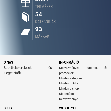
TERMÉKEK
54
KATEGÓRIÁK
93
MÁRKÁK
O NÁS
INFORMÁCIÓ
Sportfelszerelések és
Kedvezményes kuponok és
kiegészítők
promóciók
Minden kategória
Minden márka
Minden e-shop
Újdonságok
Kedvezmények
BLOG
WEBHELYEK