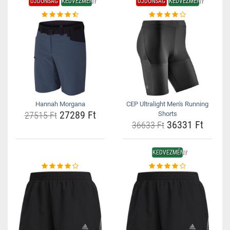
ÚJDONSÁG
KEDVEZMÉNY
ÚJDONSÁG
KEDVEZMÉNY
Hannah Morgana
CEP Ultralight Men's Running
27289 Ft
27515 Ft
Shorts
36331 Ft
36633 Ft
KEDVEZMÉNY