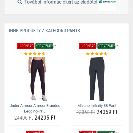
További információkért az eladótól
INNE PRODUKTY Z KATEGORII PANTS
ÚJDONSÁG
KEDVEZMÉNY
ÚJDONSÁG
KEDVEZMÉNY
Under Armour Armour Branded
Mizuno Inifinity 88 Pant
24059 Ft
Legging-PPL
23365 Ft
24205 Ft
24406 Ft