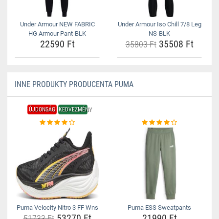
Under Armour NEW FABRIC
Under Armour Iso Chill 7/8 Leg
HG Armour Pant-BLK
NS-BLK
22590 Ft
35508 Ft
35803 Ft
INNE PRODUKTY PRODUCENTA PUMA
ÚJDONSÁG
KEDVEZMÉNY
Puma Velocity Nitro 3 FF Wns
Puma ESS Sweatpants
53270 Ft
21990 Ft
51733 Ft