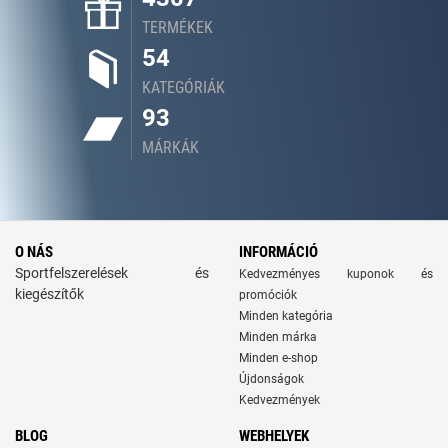
TERMÉKEK
54
KATEGÓRIÁK
93
MÁRKÁK
O NÁS
INFORMÁCIÓ
Sportfelszerelések és
Kedvezményes kuponok és
kiegészítők
promóciók
Minden kategória
Minden márka
Minden e-shop
Újdonságok
Kedvezmények
BLOG
WEBHELYEK