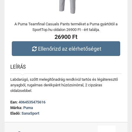
A Puma Teamfinal Casuals Pants terméket a Puma gyártótól a
SportTop.hu oldalon 26900 Ft - ért találja.
26900 Ft
Ellenőrizd az elérhetőséget
LEÍRÁS
Labdarúgó, szőtt melegítőnadrág rendkívül tartós és légáteresztő
anyagból, rugalmas derékpánt húzózsinórral, 2 cipzáras
oldalzsebbel.
Ean:
4064535475616
Márka:
Puma
Eladó:
SanaSport