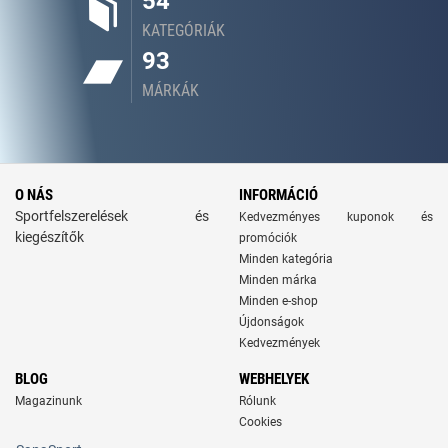
54
KATEGÓRIÁK
93
MÁRKÁK
O NÁS
INFORMÁCIÓ
Sportfelszerelések és
Kedvezményes kuponok és
kiegészítők
promóciók
Minden kategória
Minden márka
Minden e-shop
Újdonságok
Kedvezmények
BLOG
WEBHELYEK
Magazinunk
Rólunk
Cookies