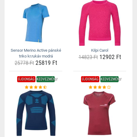
Sensor Merino Active pánské
Kilpi Carol
12902 Ft
triko kr.rukáv modrá
14823 Ft
25819 Ft
25778 Ft
ÚJDONSÁG
KEDVEZMÉNY
ÚJDONSÁG
KEDVEZMÉNY