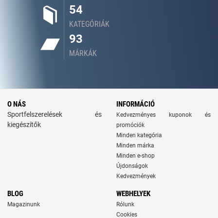
54
KATEGÓRIÁK
93
MÁRKÁK
O NÁS
INFORMÁCIÓ
Sportfelszerelések és
Kedvezményes kuponok és
kiegészítők
promóciók
Minden kategória
Minden márka
Minden e-shop
Újdonságok
Kedvezmények
BLOG
WEBHELYEK
Magazinunk
Rólunk
Cookies