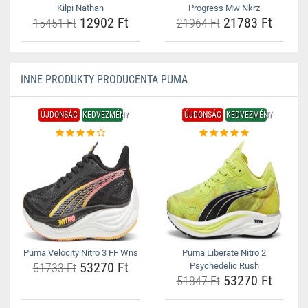
Kilpi Nathan
Progress Mw Nkrz
12902 Ft
21783 Ft
15451 Ft
21964 Ft
INNE PRODUKTY PRODUCENTA PUMA
ÚJDONSÁG
KEDVEZMÉNY
ÚJDONSÁG
KEDVEZMÉNY
Puma Velocity Nitro 3 FF Wns
Puma Liberate Nitro 2
53270 Ft
51733 Ft
Psychedelic Rush
53270 Ft
51847 Ft