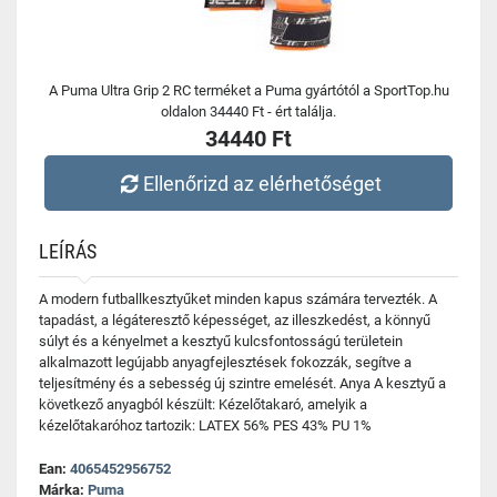
A Puma Ultra Grip 2 RC terméket a Puma gyártótól a SportTop.hu
oldalon 34440 Ft - ért találja.
34440 Ft
Ellenőrizd az elérhetőséget
LEÍRÁS
A modern futballkesztyűket minden kapus számára tervezték. A
tapadást, a légáteresztő képességet, az illeszkedést, a könnyű
súlyt és a kényelmet a kesztyű kulcsfontosságú területein
alkalmazott legújabb anyagfejlesztések fokozzák, segítve a
teljesítmény és a sebesség új szintre emelését. Anya A kesztyű a
következő anyagból készült: Kézelőtakaró, amelyik a
kézelőtakaróhoz tartozik: LATEX 56% PES 43% PU 1%
Ean:
4065452956752
Márka:
Puma