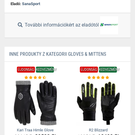
Eladó:
SanaSport
További információkért az eladótól
INNE PRODUKTY Z KATEGORII GLOVES & MITTENS
ÚJDONSÁG
KEDVEZMÉNY
ÚJDONSÁG
KEDVEZMÉNY
Kari Traa Himle Glove
R2 Blizzard