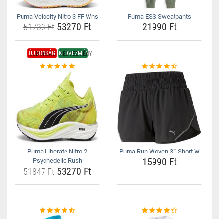
Puma Velocity Nitro 3 FF Wns
Puma ESS Sweatpants
53270 Ft
21990 Ft
51733 Ft
ÚJDONSÁG
KEDVEZMÉNY
Puma Liberate Nitro 2
Puma Run Woven 3"" Short W
15990 Ft
Psychedelic Rush
53270 Ft
51847 Ft