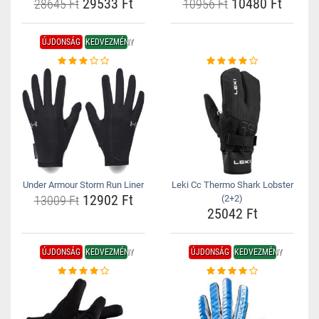
29533 Ft
10480 Ft
28645 Ft
10956 Ft
ÚJDONSÁG
KEDVEZMÉNY
Under Armour Storm Run Liner
Leki Cc Thermo Shark Lobster
12902 Ft
13009 Ft
(2+2)
25042 Ft
ÚJDONSÁG
KEDVEZMÉNY
ÚJDONSÁG
KEDVEZMÉNY