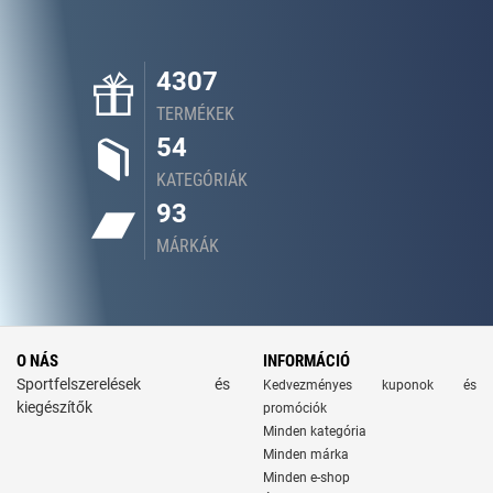
4307
TERMÉKEK
54
KATEGÓRIÁK
93
MÁRKÁK
O NÁS
INFORMÁCIÓ
Sportfelszerelések és
Kedvezményes kuponok és
kiegészítők
promóciók
Minden kategória
Minden márka
Minden e-shop