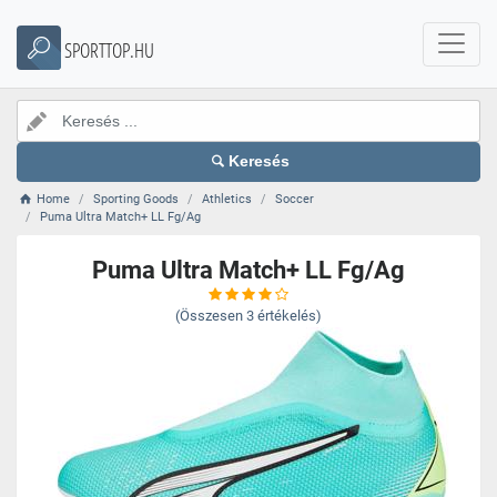
SPORTTOP.HU
Keresés
Home
Sporting Goods
Athletics
Soccer
Puma Ultra Match+ LL Fg/Ag
Puma Ultra Match+ LL Fg/Ag
(Összesen
3
értékelés)