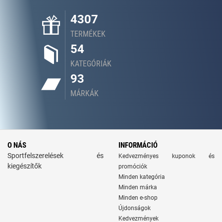
4307
TERMÉKEK
54
KATEGÓRIÁK
93
MÁRKÁK
O NÁS
INFORMÁCIÓ
Sportfelszerelések és
Kedvezményes kuponok és
kiegészítők
promóciók
Minden kategória
Minden márka
Minden e-shop
Újdonságok
Kedvezmények