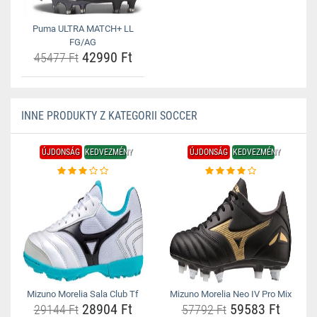
Puma ULTRA MATCH+ LL
FG/AG
42990 Ft
45477 Ft
INNE PRODUKTY Z KATEGORII SOCCER
ÚJDONSÁG
KEDVEZMÉNY
ÚJDONSÁG
KEDVEZMÉNY
Mizuno Morelia Sala Club Tf
Mizuno Morelia Neo IV Pro Mix
28904 Ft
59583 Ft
29144 Ft
57792 Ft