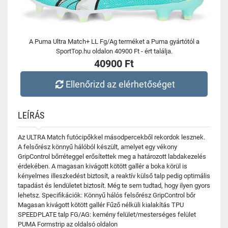
A Puma Ultra Match+ LL Fg/Ag terméket a Puma gyártótól a
SportTop.hu oldalon 40900 Ft - ért találja.
40900 Ft
Ellenőrizd az elérhetőséget
LEÍRÁS
Az ULTRA Match futócipőkkel másodpercekből rekordok lesznek.
A felsőrész könnyű hálóból készült, amelyet egy vékony
GripControl bőrréteggel erősítettek meg a határozott labdakezelés
érdekében. A magasan kivágott kötött gallér a boka körül is
kényelmes illeszkedést biztosít, a reaktív külső talp pedig optimális
tapadást és lendületet biztosít. Még te sem tudtad, hogy ilyen gyors
lehetsz. Specifikációk: Könnyű hálós felsőrész GripControl bőr
Magasan kivágott kötött gallér Fűző nélküli kialakítás TPU
SPEEDPLATE talp FG/AG: kemény felület/mesterséges felület
PUMA Formstrip az oldalsó oldalon