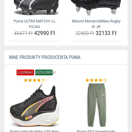
Puma ULTRA MATCH+ LL
Mizuno MonarcidaNeo Rugby
FG/AG
SI JR
42990 Ft
32133 Ft
45477 Ft
32400 Ft
INNE PRODUKTY PRODUCENTA PUMA
ÚJDONSÁG
KEDVEZMÉNY
Puma Velocity Nitro 3 FF Wns
Puma ESS Sweatpants