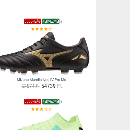
ÚJDONSÁG
KEDVEZMÉNY
Mizuno Morelia Neo IV Pro Md
54739 Ft
52574 Ft
ÚJDONSÁG
KEDVEZMÉNY