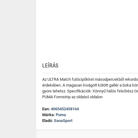
LEÍRÁS
Az ULTRA Match futócipőkkel másodpercekből rekordok l
érdekében. A magasan kivágott kötött gallér a boka körül
gyors lehetsz. Specifikációk: Könnyű hálós felsőrész G
PUMA Formstrip az oldalsó oldalon
Ean:
4065452458164
Márka:
Puma
Eladó:
SanaSport