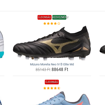
ÚJDONSÁG
KEDVEZMÉNY
Mizuno Morelia Neo IV Β Elite Md
88648 Ft
85143 Ft
ÚJDONSÁG