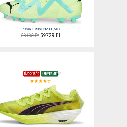
Puma Future Pro FG/AG
59729 Ft
58133 Ft
ÚJDONSÁG
KEDVEZMÉNY