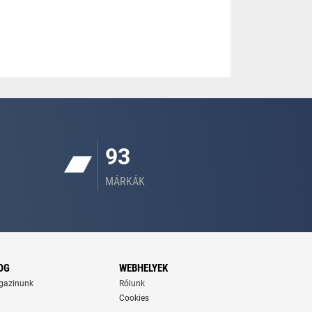
93
MÁRKÁK
OG
WEBHELYEK
gazinunk
Rólunk
Cookies