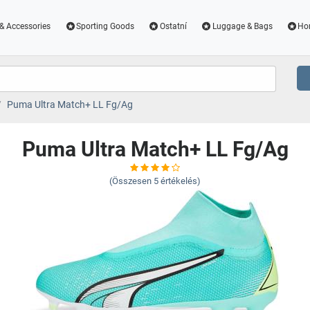
& Accessories
Sporting Goods
Ostatní
Luggage & Bags
Ho
Puma Ultra Match+ LL Fg/Ag
Puma Ultra Match+ LL Fg/Ag
(Összesen
5
értékelés)