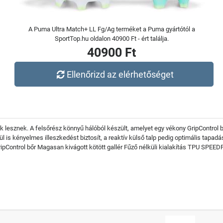
A Puma Ultra Match+ LL Fg/Ag terméket a Puma gyártótól a
SportTop.hu oldalon 40900 Ft - ért találja.
40900 Ft
Ellenőrizd az elérhetőséget
esznek. A felsőrész könnyű hálóból készült, amelyet egy vékony GripControl b
 is kényelmes illeszkedést biztosít, a reaktív külső talp pedig optimális tapadás
ripControl bőr Magasan kivágott kötött gallér Fűző nélküli kialakítás TPU SPE