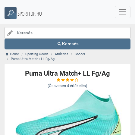
SPORTTOP.HU
Keresés
Home
Sporting Goods
Athletics
Soccer
Puma Ultra Match+ LL Fg/Ag
Puma Ultra Match+ LL Fg/Ag
(Összesen
4
értékelés)