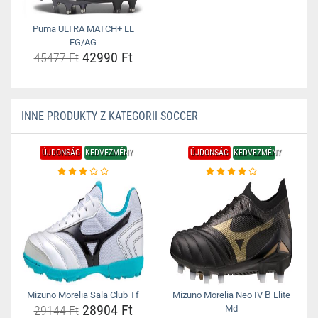
Puma ULTRA MATCH+ LL
FG/AG
42990 Ft
45477 Ft
INNE PRODUKTY Z KATEGORII SOCCER
ÚJDONSÁG
KEDVEZMÉNY
ÚJDONSÁG
KEDVEZMÉNY
Mizuno Morelia Sala Club Tf
Mizuno Morelia Neo IV Β Elite
28904 Ft
29144 Ft
Md