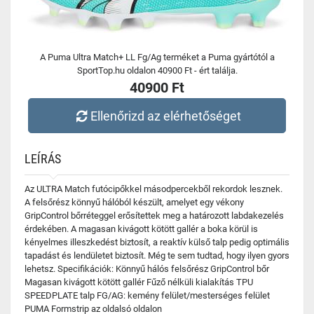
A Puma Ultra Match+ LL Fg/Ag terméket a Puma gyártótól a
SportTop.hu oldalon 40900 Ft - ért találja.
40900 Ft
Ellenőrizd az elérhetőséget
LEÍRÁS
Az ULTRA Match futócipőkkel másodpercekből rekordok lesznek.
A felsőrész könnyű hálóból készült, amelyet egy vékony
GripControl bőrréteggel erősítettek meg a határozott labdakezelés
érdekében. A magasan kivágott kötött gallér a boka körül is
kényelmes illeszkedést biztosít, a reaktív külső talp pedig optimális
tapadást és lendületet biztosít. Még te sem tudtad, hogy ilyen gyors
lehetsz. Specifikációk: Könnyű hálós felsőrész GripControl bőr
Magasan kivágott kötött gallér Fűző nélküli kialakítás TPU
SPEEDPLATE talp FG/AG: kemény felület/mesterséges felület
PUMA Formstrip az oldalsó oldalon