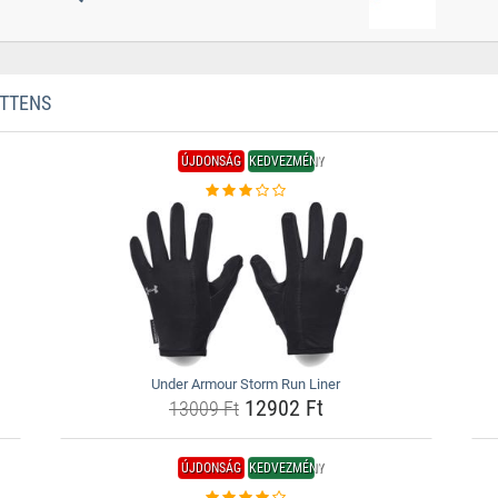
ITTENS
ÚJDONSÁG
KEDVEZMÉNY
Under Armour Storm Run Liner
12902 Ft
13009 Ft
ÚJDONSÁG
KEDVEZMÉNY