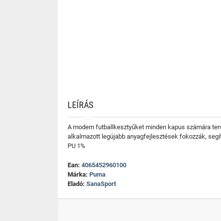
LEÍRÁS
A modern futballkesztyűket minden kapus számára terve
alkalmazott legújabb anyagfejlesztések fokozzák, segí
PU 1%
Ean:
4065452960100
Márka:
Puma
Eladó:
SanaSport