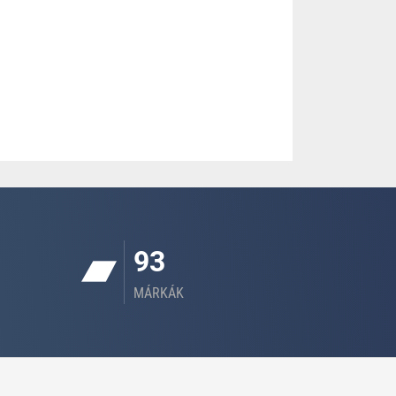
93
MÁRKÁK