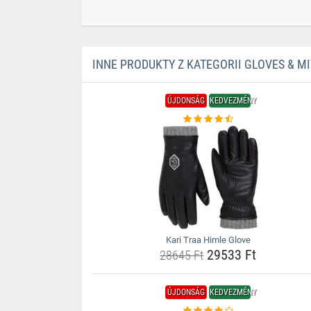
INNE PRODUKTY Z KATEGORII GLOVES & M
ÚJDONSÁG
KEDVEZMÉNY
Kari Traa Himle Glove
29533 Ft
28645 Ft
ÚJDONSÁG
KEDVEZMÉNY