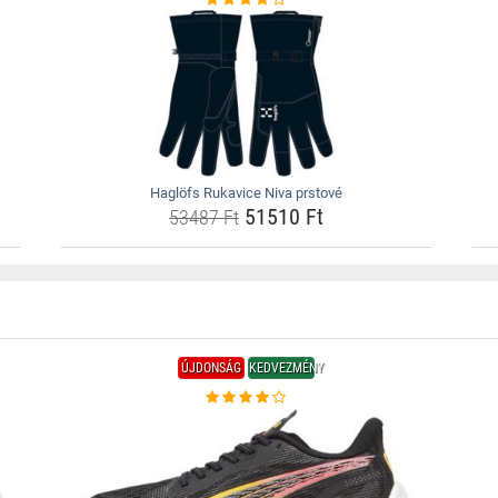
Haglöfs Rukavice Niva prstové
51510 Ft
53487 Ft
ÚJDONSÁG
KEDVEZMÉNY