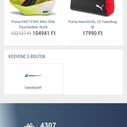
Puma FAST-FWD Nitro Elite
Puma teamGOAL 23 Teambag
Psychedelic Rush
M
104941 Ft
17990 Ft
102137 Ft
KEDVENC E-BOLTOK
SanaSport
4307