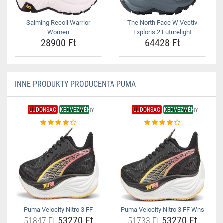
Salming Recoil Warrior
The North Face W Vectiv
Women
Exploris 2 Futurelight
28900 Ft
64428 Ft
INNE PRODUKTY PRODUCENTA PUMA
ÚJDONSÁG
KEDVEZMÉNY
ÚJDONSÁG
KEDVEZMÉNY
Puma Velocity Nitro 3 FF
Puma Velocity Nitro 3 FF Wns
53270 Ft
53270 Ft
51847 Ft
51733 Ft