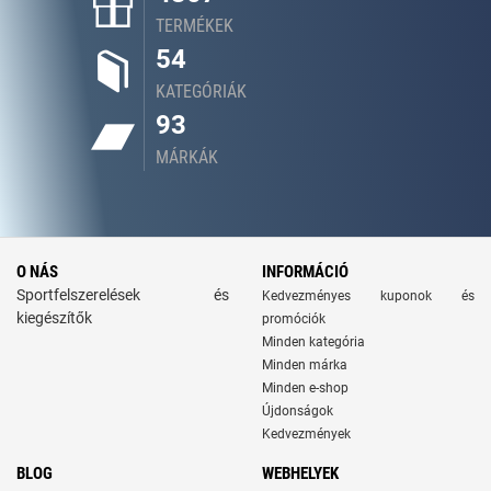
TERMÉKEK
54
KATEGÓRIÁK
93
MÁRKÁK
O NÁS
INFORMÁCIÓ
Sportfelszerelések és
Kedvezményes kuponok és
kiegészítők
promóciók
Minden kategória
Minden márka
Minden e-shop
Újdonságok
Kedvezmények
BLOG
WEBHELYEK