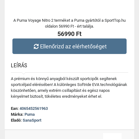
A Puma Voyage Nitro 2 terméket a Puma gyártótól a SportTop.hu
oldalon 56990 Ft - ért találja.
56990 Ft
Ellenőrizd az elérhetőséget
LEÍRÁS
A prémium és könnyű anyagból készült sportcipők segítenek
sportcéljaid elérésében! A különleges Softride EVA technológiának
köszönhetően, amely extrém csillapítást és egész napos
kényelmet biztosít, tökéletes eredményeket érhet el.
Ean:
4065452561963
Márka:
Puma
Eladó:
SanaSport