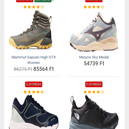
Mammut Sapuen High GTX
Mizuno Sky Medal
54739 Ft
Women
85564 Ft
86275 Ft
ÚJDONSÁG
ÚJDONSÁG