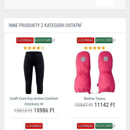
INNE PRODUKTY Z KATEGORII OSTATNÍ
ÚJDONSÁG
KEDVEZMÉNY
ÚJDONSÁG
KEDVEZMÉNY
Craft Core Dry Active Comfort
Reima Tassu
11142 Ft
Knickers W
10847 Ft
15986 Ft
15613 Ft
ÚJDONSÁG
ÚJDONSÁG
KEDVEZMÉNY