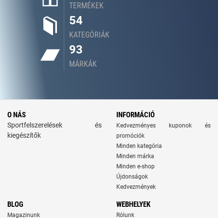
TERMÉKEK
54
KATEGÓRIÁK
93
MÁRKÁK
O NÁS
INFORMÁCIÓ
Sportfelszerelések és
Kedvezményes kuponok és
kiegészítők
promóciók
Minden kategória
Minden márka
Minden e-shop
Újdonságok
Kedvezmények
BLOG
WEBHELYEK
Magazinunk
Rólunk