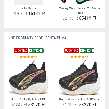
Kilpi Skimi
Oakley Wind Jacket 2.0 Matte
16131 Ft
18708 Ft
Black
85419 Ft
82110 Ft
INNE PRODUKTY PRODUCENTA PUMA
ÚJDONSÁG
KEDVEZMÉNY
ÚJDONSÁG
KEDVEZMÉNY
Puma Velocity Nitro 3 FF
Puma Velocity Nitro 3 FF Wns
53270 Ft
53270 Ft
51847 Ft
51733 Ft