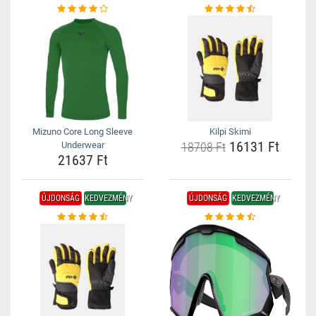
Mizuno Core Long Sleeve
Kilpi Skimi
16131 Ft
Underwear
18708 Ft
21637 Ft
ÚJDONSÁG
KEDVEZMÉNY
ÚJDONSÁG
KEDVEZMÉNY