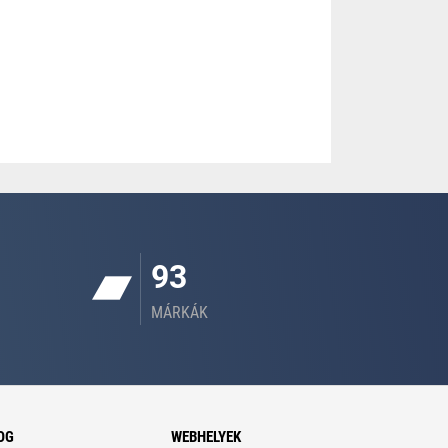
93
MÁRKÁK
OG
WEBHELYEK