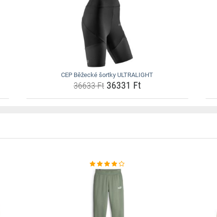
CEP Běžecké šortky ULTRALIGHT
36331 Ft
36633 Ft