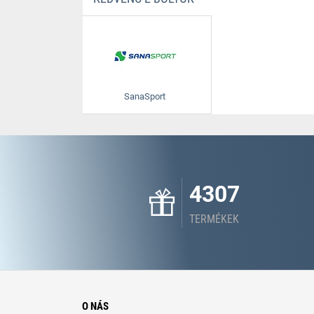
SanaSport
4307
TERMÉKEK
O NÁS