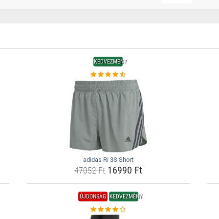
KEDVEZMÉNY
adidas Ri 3S Short
16990 Ft
47052 Ft
ÚJDONSÁG
KEDVEZMÉNY