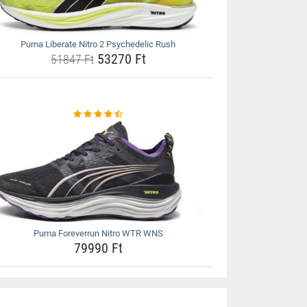
Puma Liberate Nitro 2 Psychedelic Rush
53270 Ft
51847 Ft
Puma Foreverrun Nitro WTR WNS
79990 Ft