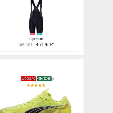
Kilpi Muria
45196 Ft
56968 Ft
ÚJDONSÁG
KEDVEZMÉNY