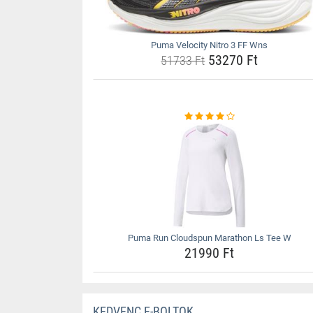
Puma Velocity Nitro 3 FF Wns
53270 Ft
51733 Ft
Puma Run Cloudspun Marathon Ls Tee W
21990 Ft
KEDVENC E-BOLTOK