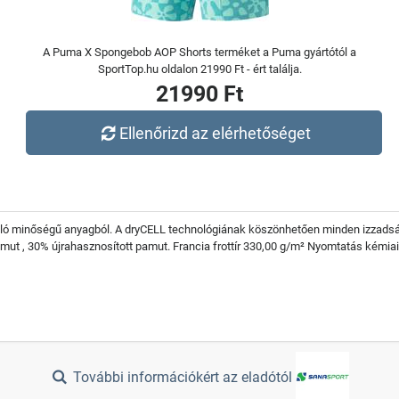
A Puma X Spongebob AOP Shorts terméket a Puma gyártótól a
SportTop.hu oldalon 21990 Ft - ért találja.
21990 Ft
Ellenőrizd az elérhetőséget
áló minőségű anyagból. A dryCELL technológiának köszönhetően minden izzads
pamut , 30% újrahasznosított pamut. Francia frottír 330,00 g/m² Nyomtatás kémiai
További információkért az eladótól