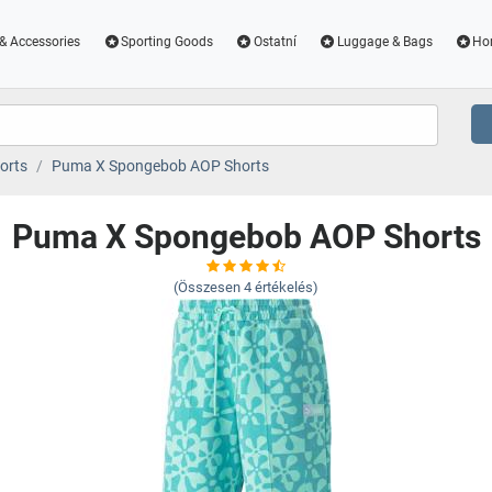
& Accessories
Sporting Goods
Ostatní
Luggage & Bags
Ho
orts
Puma X Spongebob AOP Shorts
Puma X Spongebob AOP Shorts
(Összesen
4
értékelés)